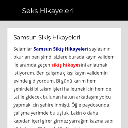
Seks Hikayeleri
om.tr
https://www.bagcilarhaberler.com.tr
https://www.b
Samsun Sikiş Hikayeleri
Selamlar
Samsun Sikiş Hikayeleri
sayfasının
okurları ben şimdi sizlere burada kayın validem
ile aramda geçen
sikiş hikayesi
ni anlatmak
istiyorum. Ben çalışma çıkışı kayın validemin
evinde gidiyordum. Bi günü karım hem
şehirdeki bi takım işleri halletmek icin hem de
tatile gidecek bulunan hatun arkadaşını yolcu
yapmak icin şehire inmişti. Öğle paydosunda
çalışma yerimde buluştuk. Lakin o daha
kapıdan içeri girer girmez yarrağım kazma sapı