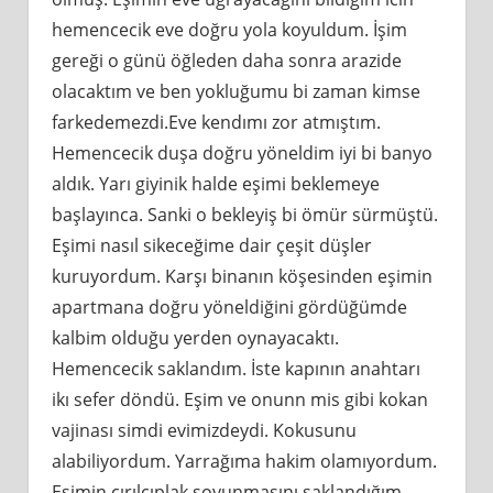
hemencecik eve doğru yola koyuldum. İşim
gereği o günü öğleden daha sonra arazide
olacaktım ve ben yokluğumu bi zaman kimse
farkedemezdi.Eve kendımı zor atmıştım.
Hemencecik duşa doğru yöneldim iyi bi banyo
aldık. Yarı giyinik halde eşimi beklemeye
başlayınca. Sanki o bekleyiş bi ömür sürmüştü.
Eşimi nasıl sikeceğime dair çeşit düşler
kuruyordum. Karşı binanın köşesinden eşimin
apartmana doğru yöneldiğini gördüğümde
kalbim olduğu yerden oynayacaktı.
Hemencecik saklandım. İste kapının anahtarı
ikı sefer döndü. Eşim ve onunn mis gibi kokan
vajinası simdi evimizdeydi. Kokusunu
alabiliyordum. Yarrağıma hakim olamıyordum.
Eşimin çırılçıplak soyunmasını saklandığım