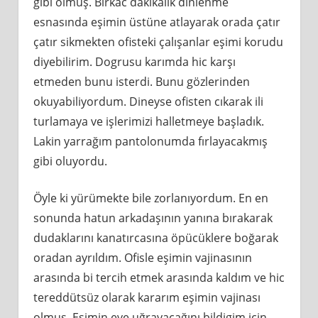
gibi olmuş. Birkac dakikalık dinlenme
esnasında eşimin üstüne atlayarak orada çatır
çatır sikmekten ofisteki çalışanlar eşimi korudu
diyebilirim. Dogrusu karımda hic karşı
etmeden bunu isterdi. Bunu gözlerinden
okuyabiliyordum. Dineyse ofisten cıkarak ili
turlamaya ve işlerimizi halletmeye başladık.
Lakin yarrağım pantolonumda fırlayacakmış
gibi oluyordu.
Öyle ki yürümekte bile zorlanıyordum. En en
sonunda hatun arkadaşının yanına bırakarak
dudaklarını kanatırcasına öpücüklere boğarak
oradan ayrıldım. Ofisle eşimin vajinasının
arasında bi tercih etmek arasında kaldım ve hic
tereddütsüz olarak kararım eşimin vajinası
olmuş. Eşimin eve uğrayacağını bildigim icin