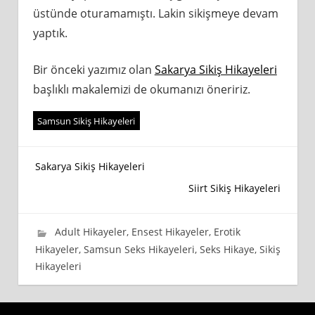
üstünde oturamamıştı. Lakin sikişmeye devam
yaptık.
Bir önceki yazımız olan
Sakarya Sikiş Hikayeleri
başlıklı makalemizi de okumanızı öneririz.
Samsun Sikiş Hikayeleri
Yazı
Sakarya Sikiş Hikayeleri
Siirt Sikiş Hikayeleri
gezinmesi
11 Ekim 2020
wpadmin_745cb4
Adult Hikayeler
,
Ensest Hikayeler
,
Erotik
Hikayeler
,
Samsun Seks Hikayeleri
,
Seks Hikaye
,
Sikiş
Hikayeleri