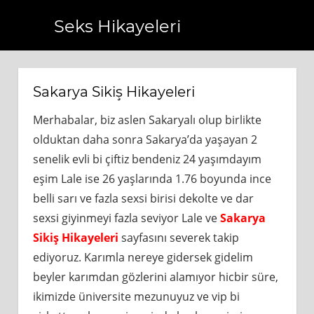
Seks Hikayeleri
.com.tr
https://www.bagcilarhaberler.com.tr
https://www.
Sakarya Sikiş Hikayeleri
Merhabalar, biz aslen Sakaryalı olup birlikte
olduktan daha sonra Sakarya’da yaşayan 2
senelik evli bi çiftiz bendeniz 24 yaşımdayım
eşim Lale ise 26 yaşlarında 1.76 boyunda ince
belli sarı ve fazla sexsi birisi dekolte ve dar
sexsi giyinmeyi fazla seviyor Lale ve
Sakarya
Sikiş Hikayeleri
sayfasını severek takip
ediyoruz. Karımla nereye gidersek gidelim
beyler karımdan gözlerini alamıyor hicbir süre,
ikimizde üniversite mezunuyuz ve vip bi