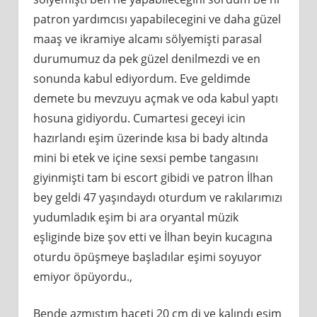
patron yardımcısı yapabilecegini ve daha güzel
maaş ve ikramiye alcamı sölyemişti parasal
durumumuz da pek güzel denilmezdi ve en
sonunda kabul ediyordum. Eve geldimde
demete bu mevzuyu açmak ve oda kabul yaptı
hosuna gidiyordu. Cumartesi geceyi icin
hazırlandı eşim üzerinde kısa bi bady altında
mini bi etek ve içine sexsi pembe tangasını
giyinmişti tam bi escort gibidi ve patron İlhan
bey geldi 47 yaşındaydı oturdum ve rakılarımızı
yudumladık eşim bi ara oryantal müzik
eşliginde bize şov etti ve İlhan beyin kucagına
oturdu öpüşmeye başladılar eşimi soyuyor
emiyor öpüyordu.,
Bende azmıştım haceti 20 cm di ve kalındı eşim