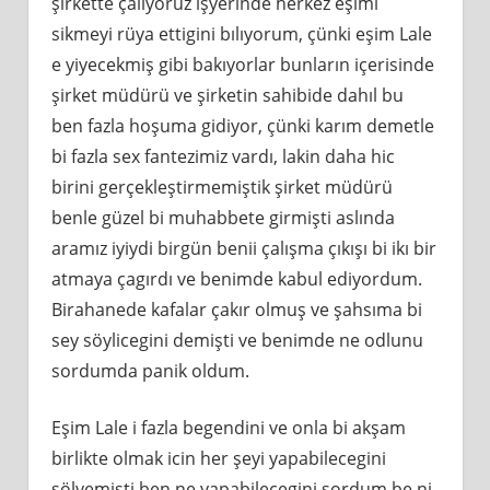
şirkette çalıyoruz işyerinde herkez eşimi
sikmeyi rüya ettigini bılıyorum, çünki eşim Lale
e yiyecekmiş gibi bakıyorlar bunların içerisinde
şirket müdürü ve şirketin sahibide dahıl bu
ben fazla hoşuma gidiyor, çünki karım demetle
bi fazla sex fantezimiz vardı, lakin daha hic
birini gerçekleştirmemiştik şirket müdürü
benle güzel bi muhabbete girmişti aslında
aramız iyiydi birgün benii çalışma çıkışı bi ikı bir
atmaya çagırdı ve benimde kabul ediyordum.
Birahanede kafalar çakır olmuş ve şahsıma bi
sey söylicegini demişti ve benimde ne odlunu
sordumda panik oldum.
Eşim Lale i fazla begendini ve onla bi akşam
birlikte olmak icin her şeyi yapabilecegini
sölyemişti ben ne yapabilecegini sordum be ni