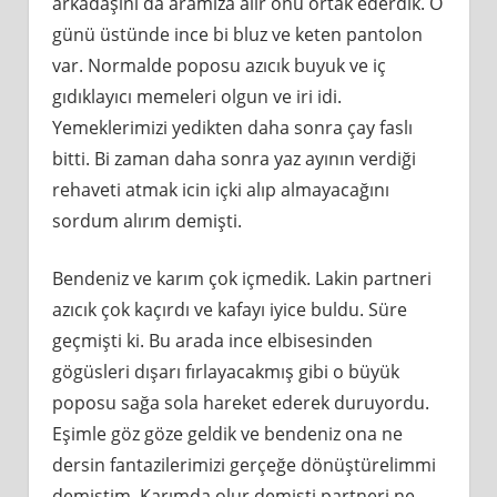
arkadaşını da aramıza alır onu ortak ederdik. O
günü üstünde ince bi bluz ve keten pantolon
var. Normalde poposu azıcık buyuk ve iç
gıdıklayıcı memeleri olgun ve iri idi.
Yemeklerimizi yedikten daha sonra çay faslı
bitti. Bi zaman daha sonra yaz ayının verdiği
rehaveti atmak icin içki alıp almayacağını
sordum alırım demişti.
Bendeniz ve karım çok içmedik. Lakin partneri
azıcık çok kaçırdı ve kafayı iyice buldu. Süre
geçmişti ki. Bu arada ince elbisesinden
gögüsleri dışarı fırlayacakmış gibi o büyük
poposu sağa sola hareket ederek duruyordu.
Eşimle göz göze geldik ve bendeniz ona ne
dersin fantazilerimizi gerçeğe dönüştürelimmi
demiştim. Karımda olur demişti partneri ne