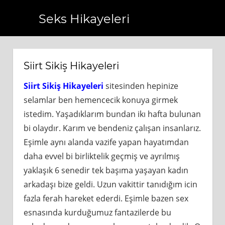
Seks Hikayeleri
.com.tr
https://www.bagcilarhaberler.com.tr
https://www
Siirt Sikiş Hikayeleri
Siirt Sikiş Hikayeleri
sitesinden hepinize
selamlar ben hemencecik konuya girmek
istedim. Yaşadıklarım bundan ikı hafta bulunan
bi olaydır. Karım ve bendeniz çalışan insanlarız.
Eşimle aynı alanda vazife yapan hayatımdan
daha evvel bi birliktelik geçmiş ve ayrılmış
yaklaşık 6 senedir tek başıma yaşayan kadın
arkadaşı bize geldi. Uzun vakittir tanıdığım icin
fazla ferah hareket ederdi. Eşimle bazen sex
esnasında kurduğumuz fantazilerde bu