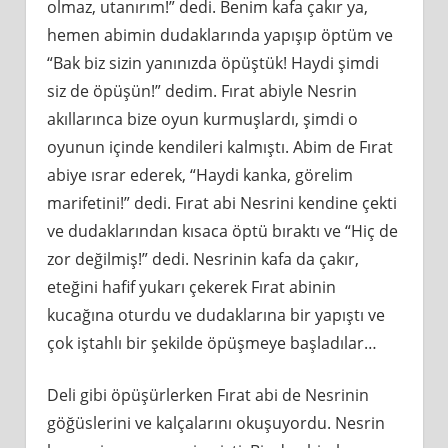
olmaz, utanırım!” dedi. Benim kafa çakır ya,
hemen abimin dudaklarında yapışıp öptüm ve
“Bak biz sizin yanınızda öpüştük! Haydi şimdi
siz de öpüşün!” dedim. Fırat abiyle Nesrin
akıllarınca bize oyun kurmuşlardı, şimdi o
oyunun içinde kendileri kalmıştı. Abim de Fırat
abiye ısrar ederek, “Haydi kanka, görelim
marifetini!” dedi. Fırat abi Nesrini kendine çekti
ve dudaklarından kısaca öptü bıraktı ve “Hiç de
zor değilmiş!” dedi. Nesrinin kafa da çakır,
eteğini hafif yukarı çekerek Fırat abinin
kucağına oturdu ve dudaklarına bir yapıştı ve
çok iştahlı bir şekilde öpüşmeye başladılar…
Deli gibi öpüşürlerken Fırat abi de Nesrinin
göğüslerini ve kalçalarını okuşuyordu. Nesrin