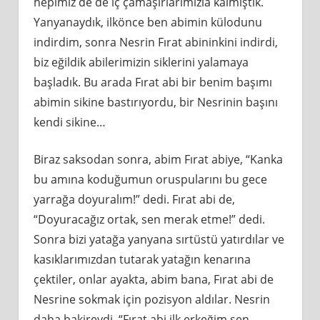
hepimiz de de iç çamaşırlarımızla kalmıştık.
Yanyanaydık, ilkönce ben abimin külodunu
indirdim, sonra Nesrin Fırat abininkini indirdi,
biz eğildik abilerimizin siklerini yalamaya
başladık. Bu arada Fırat abi bir benim başımı
abimin sikine bastırıyordu, bir Nesrinin başını
kendi sikine…
Biraz saksodan sonra, abim Fırat abiye, “Kanka
bu amına koduğumun oruspularını bu gece
yarrağa doyuralım!” dedi. Fırat abi de,
“Doyuracağız ortak, sen merak etme!” dedi.
Sonra bizi yatağa yanyana sırtüstü yatırdılar ve
kasıklarımızdan tutarak yatağın kenarına
çektiler, onlar ayakta, abim bana, Fırat abi de
Nesrine sokmak için pozisyon aldılar. Nesrin
daha bakireydi, “Fırat abi ilk erkeğim sen