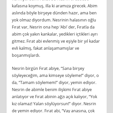
kafasına koymuş, illa ki aramıza girecek. Abim
aslında böyle birşeye dünden hazır, ama ben
yok olmaz diyordum. Nesrinin halasının oğlu
Fırat var, Nesrin ona hep ‘Abi’ der, Fıratla da
abim çok yakın kankalar, yedikleri içtikleri ayrı
gitmez. Fırat abi evlenmiş ve eşiyle bir yıl kadar
evli kalmış, fakat anlaşamamışlar ve
boşanmışlardı.
Nesrin birgün Fırat abiye, “Sana birşey
söyleyeceğim, ama kimseye söyleme!” diyor, o
da, “Tamam söylemem!” diyor, yemin ediyor.
Nesrin de abimle benim ilişkimi Fırat abiye
anlatıyor ve Fırat abinin ağzı açık kalıyor, “Yok
kız olamaz! Yalan söylüyorsun!” diyor. Nesrin
de yemin ediyor. Fırat abi, “Vay anasına, çok