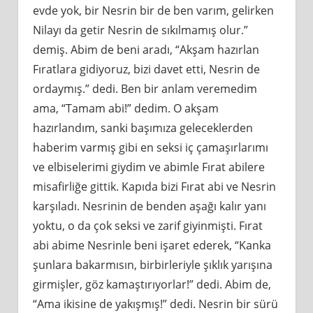
evde yok, bir Nesrin bir de ben varım, gelirken
Nilayı da getir Nesrin de sıkılmamış olur.”
demiş. Abim de beni aradı, “Akşam hazırlan
Fıratlara gidiyoruz, bizi davet etti, Nesrin de
ordaymış.” dedi. Ben bir anlam veremedim
ama, “Tamam abi!” dedim. O akşam
hazırlandım, sanki başımıza geleceklerden
haberim varmış gibi en seksi iç çamaşırlarımı
ve elbiselerimi giydim ve abimle Fırat abilere
misafirliğe gittik. Kapıda bizi Fırat abi ve Nesrin
karşıladı. Nesrinin de benden aşağı kalır yanı
yoktu, o da çok seksi ve zarif giyinmişti. Fırat
abi abime Nesrinle beni işaret ederek, “Kanka
şunlara bakarmısın, birbirleriyle şıklık yarışına
girmişler, göz kamaştırıyorlar!” dedi. Abim de,
“Ama ikisine de yakışmış!” dedi. Nesrin bir sürü