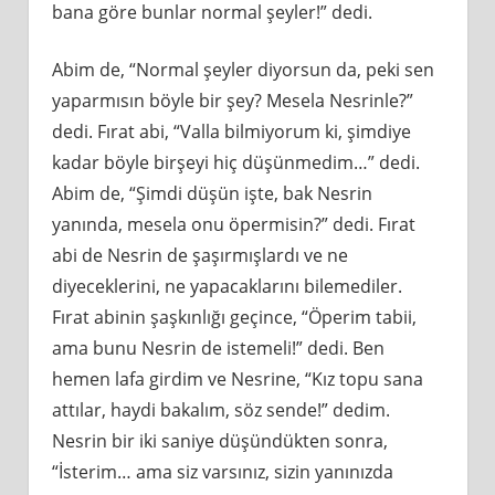
bana göre bunlar normal şeyler!” dedi.
Abim de, “Normal şeyler diyorsun da, peki sen
yaparmısın böyle bir şey? Mesela Nesrinle?”
dedi. Fırat abi, “Valla bilmiyorum ki, şimdiye
kadar böyle birşeyi hiç düşünmedim…” dedi.
Abim de, “Şimdi düşün işte, bak Nesrin
yanında, mesela onu öpermisin?” dedi. Fırat
abi de Nesrin de şaşırmışlardı ve ne
diyeceklerini, ne yapacaklarını bilemediler.
Fırat abinin şaşkınlığı geçince, “Öperim tabii,
ama bunu Nesrin de istemeli!” dedi. Ben
hemen lafa girdim ve Nesrine, “Kız topu sana
attılar, haydi bakalım, söz sende!” dedim.
Nesrin bir iki saniye düşündükten sonra,
“İsterim… ama siz varsınız, sizin yanınızda