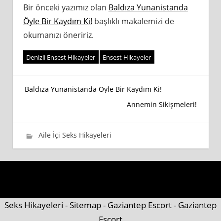
Bir önceki yazımız olan
Baldıza Yunanistanda
Öyle Bir Kaydım Ki!
başlıklı makalemizi de
okumanızı öneririz.
Denizli Ensest Hikayeler
Ensest Hikayeler
Yazı
Baldıza Yunanistanda Öyle Bir Kaydım Ki!
Annemin Sikişmeleri!
gezinmesi
13 Nisan 2019
wpadmin_745cb4
Aile İçi Seks Hikayeleri
Seks Hikayeleri
-
Sitemap
-
Gaziantep Escort
-
Gaziantep
Escort