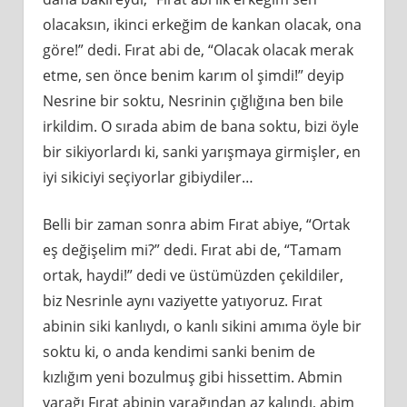
olacaksın, ikinci erkeğim de kankan olacak, ona
göre!” dedi. Fırat abi de, “Olacak olacak merak
etme, sen önce benim karım ol şimdi!” deyip
Nesrine bir soktu, Nesrinin çığlığına ben bile
irkildim. O sırada abim de bana soktu, bizi öyle
bir sikiyorlardı ki, sanki yarışmaya girmişler, en
iyi sikiciyi seçiyorlar gibiydiler…
Belli bir zaman sonra abim Fırat abiye, “Ortak
eş değişelim mi?” dedi. Fırat abi de, “Tamam
ortak, haydi!” dedi ve üstümüzden çekildiler,
biz Nesrinle aynı vaziyette yatıyoruz. Fırat
abinin siki kanlıydı, o kanlı sikini amıma öyle bir
soktu ki, o anda kendimi sanki benim de
kızlığım yeni bozulmuş gibi hissettim. Abmin
yarağı Fırat abinin yarağından az kalındı, abim