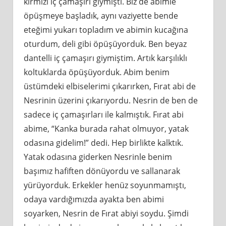
kırmızı iç çamaşırı giymişti. Biz de abimle
öpüşmeye başladık, aynı vaziyette bende
eteğimi yukarı topladım ve abimin kucağına
oturdum, deli gibi öpüşüyorduk. Ben beyaz
dantelli iç çamaşırı giymiştim. Artık karşılıklı
koltuklarda öpüşüyorduk. Abim benim
üstümdeki elbiselerimi çıkarırken, Fırat abi de
Nesrinin üzerini çıkarıyordu. Nesrin de ben de
sadece iç çamaşırları ile kalmıştık. Fırat abi
abime, “Kanka burada rahat olmuyor, yatak
odasına gidelim!” dedi. Hep birlikte kalktık.
Yatak odasına giderken Nesrinle benim
başımız hafiften dönüyordu ve sallanarak
yürüyorduk. Erkekler henüz soyunmamıştı,
odaya vardığımızda ayakta ben abimi
soyarken, Nesrin de Fırat abiyi soydu. Şimdi