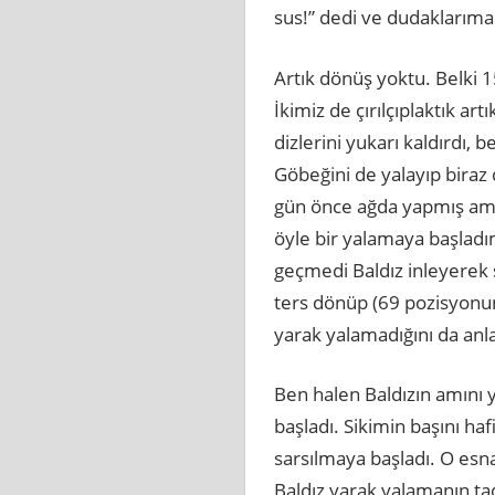
sus!” dedi ve dudakları
Artık dönüş yoktu. Belki 1
İkimiz de çırılçıplaktık ar
dizlerini yukarı kaldırdı,
Göbeğini de yalayıp biraz
gün önce ağda yapmış amı
öyle bir yalamaya başladım
geçmedi Baldız inleyerek 
ters dönüp (69 pozisyonund
yarak yalamadığını da an
Ben halen Baldızın amını
başladı. Sikimin başını ha
sarsılmaya başladı. O esna
Baldız yarak yalamanın tad