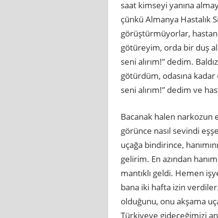
saat kimseyi yanına alma
çünkü Almanya Hastalık Sig
görüştürmüyorlar, hastane 
götüreyim, orda bir duş al 
seni alırım!” dedim. Baldız
götürdüm, odasına kadar çı
seni alırım!” dedim ve h
Bacanak halen narkozun e
görünce nasıl sevindi eşş
uçağa bindirince, hanımını
gelirim. En azından hanım 
mantıklı geldi. Hemen iş
bana iki hafta izin verdil
olduğunu, onu akşama uçak
Türkiyeye gideceğimizi anl