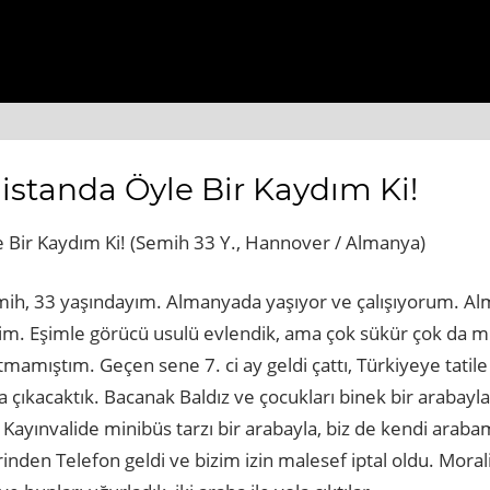
beyogluhaberbul.com.tr
https://www.cekmekoyhaberi.co
istanda Öyle Bir Kaydım Ki!
 Bir Kaydım Ki! (Semih 33 Y., Hannover / Almanya)
mih, 33 yaşındayım. Almanyada yaşıyor ve çalışıyorum. 
eldim. Eşimle görücü usulü evlendik, ama çok sükür çok da 
tmamıştım. Geçen sene 7. ci ay geldi çattı, Türkiyeye tatile
la çıkacaktık. Bacanak Baldız ve çocukları binek bir arabayl
Kayınvalide minibüs tarzı bir arabayla, biz de kendi arabam
erinden Telefon geldi ve bizim izin malesef iptal oldu. Mora