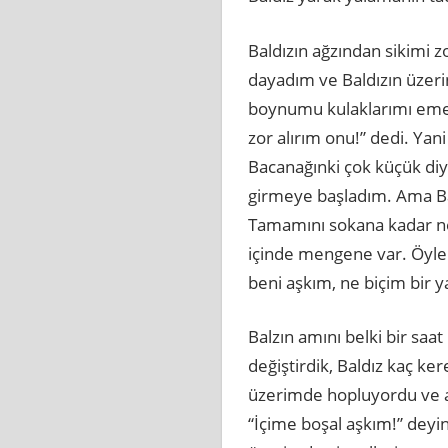
Baldızın ağzından sikimi z
dayadım ve Baldızın üzerin
boynumu kulaklarımı emerk
zor alırım onu!” dedi. Yan
Bacanağınki çok küçük diy
girmeye başladım. Ama Bald
Tamamını sokana kadar ner
içinde mengene var. Öyle 
beni aşkım, ne biçim bir 
Balzın amını belki bir saa
değiştirdik, Baldız kaç k
üzerimde hopluyordu ve a
“İçime boşal aşkım!” deyi