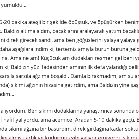
ma yumuldu…
5-20 dakika ateşli bir şekilde öpüştük, ve öpüşürken benim
tık. Baldızı altıma aldım, bacaklarını aralayarak yattım bacakl
 beni direk girecek sandı, ama ben göğüslerini yalaya yalay
 daha aşağılara indim ki, tertemiz amıyla burun buruna gel
na. Ama ne am! Küçücük am dudakları resmen gel beni yala
 ki, Baldızın yüz ifadesinden amının ilk defa yalandığı bell
sarsıla sarsıla ağzıma boşaldı. Damla bırakmadım, am sula
a) sikimi ağzının hizasına getirdim, ama Baldızın yine şaşk
ladım…
 yalıyordum. Ben sikimi dudaklarına yanaştırınca sonunda
fif hafif yalıyordu, ama acemice. Aradan 5-10 dakika geçti,
da sikimi ağzına bir bastırdım, direk gırtlağına kadar sokt
ını almıştı artık ve kudurmuş gibi yalıyor emiyordu sikimi