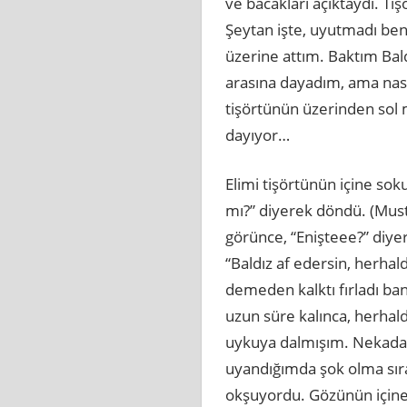
ve bacakları açıktaydı. Ti
Şeytan işte, uyutmadı ben
üzerine attım. Baktım Bald
arasına dayadım, ama nası
tişörtünün üzerinden sol 
dayıyor…
Elimi tişörtünün içine so
mı?” diyerek döndü. (Must
görünce, “Enişteee?” diye
“Baldız af edersin, herhal
demeden kalktı fırladı ban
uzun süre kalınca, herhald
uykuya dalmışım. Nekada
uyandığımda şok olma sıra
okşuyordu. Gözünün içine 