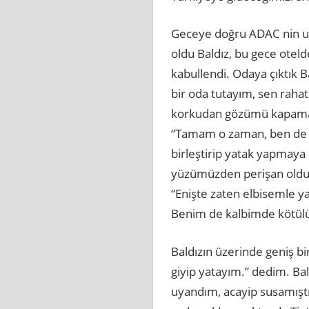
Geceye doğru ADAC nin uça
oldu Baldız, bu gece otelde
kabullendi. Odaya çıktık B
bir oda tutayım, sen raha
korkudan gözümü kapamadı
“Tamam o zaman, ben de bi
birleştirip yatak yapmaya 
yüzümüzden perişan oldun, 
“Enişte zaten elbisemle ya
Benim de kalbimde kötülük
Baldızın üzerinde geniş bi
giyip yatayım.” dedim. Bald
uyandım, acayip susamıştım