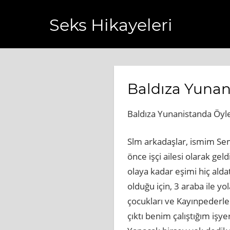
Seks Hikayeleri
.com.tr
https://www.bagcilarhaberler.com.tr
https://www.
Baldıza Yunan
Baldıza Yunanistanda Öyle
Slm arkadaşlar, ismim Se
önce işçi ailesi olarak g
olaya kadar eşimi hiç alda
olduğu için, 3 araba ile yo
çocukları ve Kayınpederle 
çıktı benim çalıştığım işy