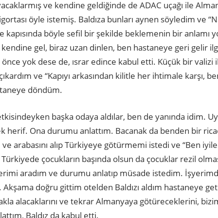
yacaklarmış ve kendine geldiğinde de ADAC uçağı ile Alm
ortası öyle istemiş. Baldıza bunları aynen söyledim ve “Na
kapısında böyle sefil bir şekilde beklemenin bir anlamı yo
kendine gel, biraz uzan dinlen, ben hastaneye geri gelir ilg
 önce yok dese de, ısrar edince kabul etti. Küçük bir valizi il
kardım ve “Kapıyı arkasından kilitle her ihtimale karşı, ben
astaneye döndüm.
tkisindeyken başka odaya aldılar, ben de yanında idim. U
ek herif. Ona durumu anlattım. Bacanak da benden bir rica
 ve arabasını alıp Türkiyeye götürmemi istedi ve “Ben iyil
Türkiyede çocukların başında olsun da çocuklar rezil olmas
yerimi aradım ve durumu anlatıp müsade istedim. İşyeri
er. Akşama doğru gittim otelden Baldızı aldım hastaneye get
la alacaklarını ve tekrar Almanyaya götüreceklerini, bizim
attım, Baldız da kabul etti.