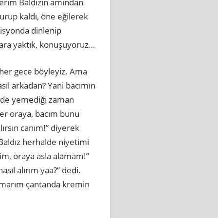
lerim Baldızın amından
turup kaldı, öne eğilerek
isyonda dinlenip
igara yaktık, konuşuyoruz…
a her gece böyleyiz. Ama
asıl arkadan? Yani bacımın
n de yemediği zaman
irer oraya, bacım bunu
alırsın canım!” diyerek
Baldız herhalde niyetimi
im, oraya asla alamam!”
asıl alırım yaa?” dedi.
 “Umarım çantanda kremin