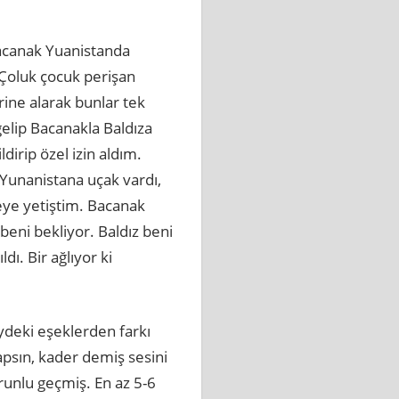
 Bacanak Yuanistanda
Çoluk çocuk perişan
rine alarak bunlar tek
elip Bacanakla Baldıza
irip özel izin aldım.
Yunanistana uçak vardı,
neye yetiştim. Bacanak
beni bekliyor. Baldız beni
ı. Bir ağlıyor ki
ydeki eşeklerden farkı
apsın, kader demiş sesini
unlu geçmiş. En az 5-6