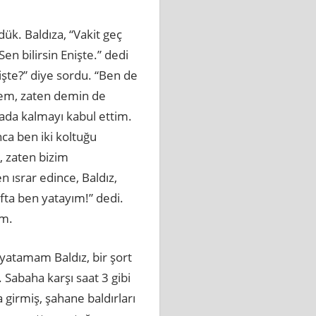
ük. Baldıza, “Vakit geç
en bilirsin Enişte.” dedi
işte?” diye sordu. “Ben de
tmem, zaten demin de
da kalmayı kabul ettim.
ca ben iki koltuğu
, zaten bizim
 ısrar edince, Baldız,
afta ben yatayım!” dedi.
im.
e yatamam Baldız, bir şort
. Sabaha karşı saat 3 gibi
 girmiş, şahane baldırları