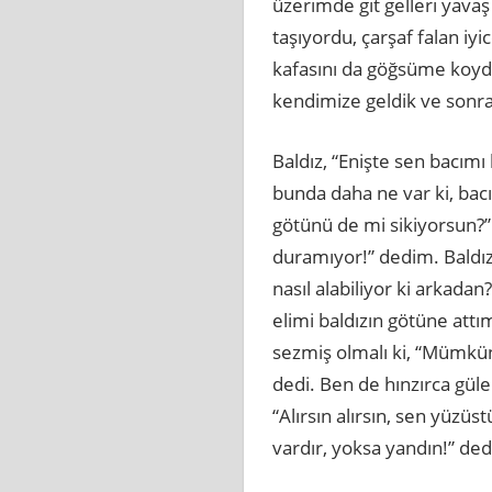
üzerimde git gelleri yava
taşıyordu, çarşaf falan iy
kafasını da göğsüme koyd
kendimize geldik ve sonra 
Baldız, “Enişte sen bacımı
bunda daha ne var ki, bac
götünü de mi sikiyorsun?”
duramıyor!” dedim. Baldız 
nasıl alabiliyor ki arkadan
elimi baldızın götüne att
sezmiş olmalı ki, “Mümkü
dedi. Ben de hınzırca güler
“Alırsın alırsın, sen yüz
vardır, yoksa yandın!” de