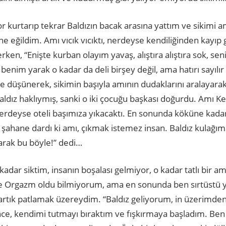
or kurtarıp tekrar Baldızın bacak arasına yattım ve sikimi a
e eğildim. Amı vıcık vıcıktı, nerdeyse kendiliğinden kayıp g
en, “Enişte kurban olayım yavaş, alıştıra alıştıra sok, se
i benim yarak o kadar da deli birşey değil, ama hatırı sayılı
e düşünerek, sikimin başıyla amının dudaklarını aralayara
ız haklıymış, sanki o iki çocuğu başkası doğurdu. Amı Keçi 
deyse oteli başımıza yıkacaktı. En sonunda köküne kadar
şahane dardı ki amı, çıkmak istemez insan. Baldız kulağıma
yarak bu böyle!” dedi…
t kadar siktim, insanın boşalası gelmiyor, o kadar tatlı bir 
ere Orgazm oldu bilmiyorum, ama en sonunda ben sırtüstü 
rtık patlamak üzereydim. “Baldız geliyorum, in üzerimd
nce, kendimi tutmayı bıraktım ve fışkırmaya başladım. Ben 