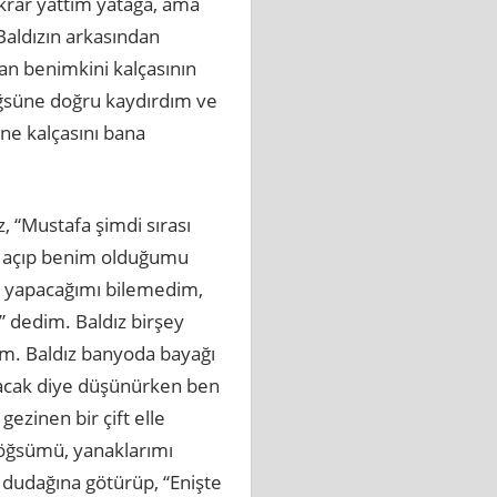
tekrar yattım yatağa, ama
Baldızın arkasından
an benimkini kalçasının
öğsüne doğru kaydırdım ve
ne kalçasını bana
 “Mustafa şimdi sırası
ni açıp benim olduğumu
ne yapacağımı bilemedim,
” dedim. Baldız birşey
dim. Baldız banyoda bayağı
ayacak diye düşünürken ben
inen bir çift elle
göğsümü, yanaklarımı
 dudağına götürüp, “Enişte