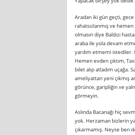
Yapacak birşey yok dedik ve
Aradan iki gün geçti, gece 
rahatsızlanmış ve hemen 
olmasın diye Baldızı hast
araba ile yola devam etme
yardım etmemi istediler. B
Hemen evden çıktım, Taxi 
bilet alıp atladım uçağa. 
ameliyattan yeni çıkmış a
görünce, garipliğin ve yal
görmeyin.
Aslında Bacanağı hiç sevm
yok. Herzaman bizlerin ya
çıkarmamış. Neyse ben do