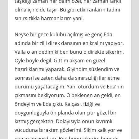
taşıdığı zaman her daim özel, her zaman farklı
olma içine de taşır. Bu gibi etkili anların tadını
sınırsızlıkla harmanlarım yani.
Neyse bir gece kulübü açılmış ve genç Eda
adında bir zilli direk dansının en kralını yapıyor.
Valla o an dedim ki ben bunu o direkte sikerim.
Öyle böyle değil. Gittim akşam en güzel
hazırlıklarımı yaparak. Giyindim süslendim ve
sonrası ise zaten daha da sınırsızlığı ilerletme
durumu yaşatacağım. Yani oturdum ve Eda’nın
çıkmasını bekliyorum. O beklenen an geldi, en
öndeyim ve Eda çıktı. Kalçası, fiziği ve
doygunluğuyla ön planda olan çıtır güzel bir
kızmış gerçekten. Dolayısıyla onun kıvrımlı
vücuduna bıraktım gözlerimi. Sikim kalkıyor ve
dayanamıyordum. Ben bunu sikerim hem de