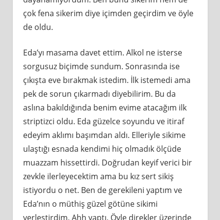
çok fena sikerim diye içimden geçirdim ve öyle
de oldu.
Eda’yı masama davet ettim. Alkol ne isterse
sorgusuz biçimde sundum. Sonrasında ise
çıkışta eve bırakmak istedim. İlk istemedi ama
pek de sorun çıkarmadı diyebilirim. Bu da
aslına bakıldığında benim evime atacağım ilk
striptizci oldu. Eda güzelce soyundu ve itiraf
edeyim aklımı başımdan aldı. Elleriyle sikime
ulaştığı esnada kendimi hiç olmadık ölçüde
muazzam hissettirdi. Doğrudan keyif verici bir
zevkle ilerleyecektim ama bu kız sert sikiş
istiyordu o net. Ben de gerekileni yaptım ve
Eda’nın o müthiş güzel götüne sikimi
yerleştirdim. Ahh yaptı. Öyle direkler üzerinde