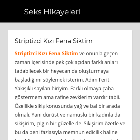
Seks Hikayeleri
om.tr
https://www.bagcilarhaberler.com.tr
https://www.b
Striptizci Kızı Fena Siktim
Striptizci Kızı Fena Siktim
ve onunla geçen
zaman içerisinde pek çok açıdan farklı anları
tadabilecek bir heyecan da oluşturmaya
başladığımı söylemek isterim. Adım Ferit.
Yakışıklı sayılan biriyim. Farklı olmaya çaba
göstermem ama rafine zevklerim vardır tabii.
Özellikle sikiş konusunda yağ ve bal bir arada
olmalı. Yani dürüst ve namuslu bir kadınla da
sikişirim, çılgın bir güzelle de. Sikişirim özetle ve
bu da beni fazlasıyla memnun edicilik haline