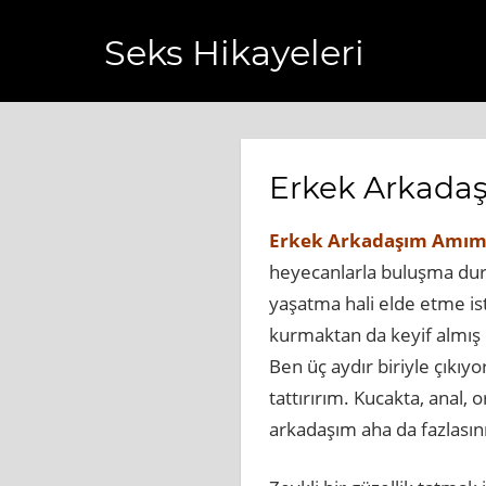
Seks Hikayeleri
slihaberi.com.tr
https://www.bagcilarhaberler.com.tr
http
Erkek Arkada
Erkek Arkadaşım Amım
heyecanlarla buluşma dur
yaşatma hali elde etme ist
kurmaktan da keyif almı
Ben üç aydır biriyle çıkıyo
tattırırım. Kucakta, anal, 
arkadaşım aha da fazlasını