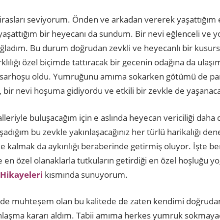
htirasları seviyorum. Önden ve arkadan vererek yaşattığım en
yaşattığım bir heyecanı da sundum. Bir nevi eğlenceli ve 
sağladım. Bu durum doğrudan zevkli ve heyecanlı bir kusurs
arklılığı özel biçimde tattıracak bir gecenin odağına da ulaş
k sarhoşu oldu. Yumruğunu amıma sokarken götümü de pa
bir nevi hoşuma gidiyordu ve etkili bir zevkle de yaşanacak
halleriyle buluşacağım için e aslında heyecan vericiliği daha d
dığım bu zevkle yakınlaşacağınız her türlü harikalığı dene
de kalmak da aykırılığı beraberinde getirmiş oluyor. İşte be
e en özel olanaklarla tutkuların getirdiği en özel hoşluğu y
Hikayeleri
kısmında sunuyorum.
 de muhteşem olan bu kalitede de zaten kendimi doğrudan b
akınlaşma kararı aldım. Tabii amıma herkes yumruk sokmaya