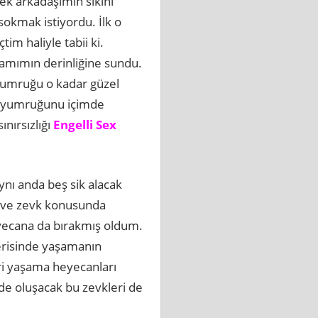
ek arkadaşımın sikini
okmak istiyordu. İlk o
 haliyle tabii ki.
 amımın derinliğine sundu.
 Yumruğu o kadar güzel
 O yumruğunu içimde
nırsızlığı
Engelli Sex
ynı anda beş sik alacak
s ve zevk konusunda
eyecana da bırakmış oldum.
içerisinde yaşamanın
eri yaşama heyecanları
nde oluşacak bu zevkleri de