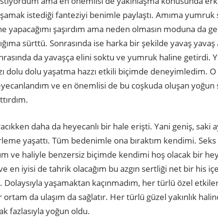
k istiyordum ama en önemlisi de yakınlaşma konusunda erk
şamak istediği fanteziyi benimle paylaştı. Amıma yumruk s
e yapacağımı şaşırdım ama neden olmasın moduna da geçtim
ğıma sürttü. Sonrasında ise harka bir şekilde yavaş yavaş
onrasında da yavaşça elini soktu ve yumruk haline getirdi.
hazzı dolu dolu yaşatma hazzı etkili biçimde deneyimledim.
yecanlandım ve en önemlisi de bu coşkuda oluşan yoğun sı
tırdım.
ıkken daha da heyecanlı bir hale erişti. Yani geniş, saki a
lerleme yaşattı. Tüm bedenimle ona bıraktım kendimi. Sek
m ve haliyle benzersiz biçimde kendimi hoş olacak bir h
e en iyisi de tahrik olacağım bu azgın sertliği net bir his 
um. Dolaysıyla yaşamaktan kaçınmadım, her türlü özel etkil
r ortam da ulaşım da sağlatır. Her türlü güzel yakınlık hali
k fazlasıyla yoğun oldu.