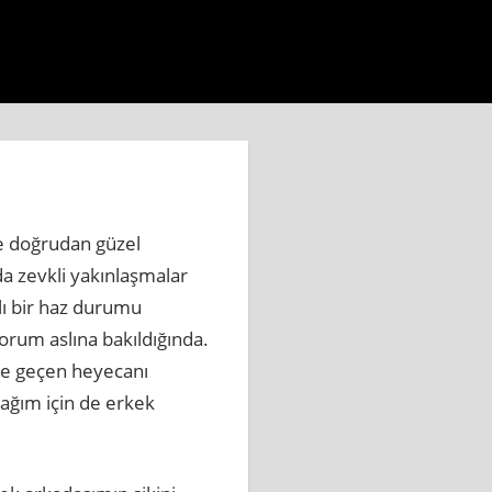
aberi.com.tr
https://www.beylikduzuhaberbul.com.tr
htt
de doğrudan güzel
a zevkli yakınlaşmalar
lı bir haz durumu
orum aslına bakıldığında.
işte geçen heyecanı
acağım için de erkek