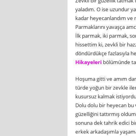
Zevkli bir güzellik tatma
yaladım. O ise uzundur ya
kadar heyecanlandım ve n
Parmaklarını yavaşça amcı
İlk parmak, iki parmak, s
hissettim ki, zevkli bir 
döndürdükçe fazlasıyla he
Hikayeleri
bölümünde tat
Hoşuma gitti ve amım darac
türde yoğun bir zevkle i
kusursuz kalmak istiyordu
Dolu dolu bir heyecan bu v
güzelliğini tattırmış old
sonuna dek tahrik edici bi
erkek arkadaşımla yaşama