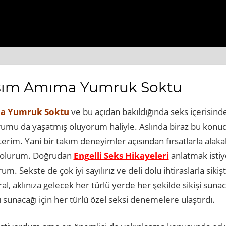
s://www.beyogluhaberbul.com.tr
https://www.cekmekoyh
şım Amıma Yumruk Soktu
a Yumruk Soktu
ve bu açıdan bakıldığında seks içerisin
umu da yaşatmış oluyorum haliyle. Aslında biraz bu konud
erim. Yani bir takım deneyimler açısından fırsatlarla alaka
ş olurum. Doğrudan
Engelli Seks Hikayeleri
anlatmak istiy
rum. Sekste de çok iyi sayılırız ve deli dolu ihtiraslarla sik
oral, aklınıza gelecek her türlü yerde her şekilde sikişi sun
 sunacağı için her türlü özel seksi denemelere ulaştırdı.