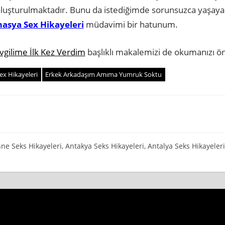
at oluşturulmaktadır. Bunu da istediğimde sorunsuzca yaşa
asya Sex Hikayeleri
müdavimi bir hatunum.
vgilime İlk Kez Verdim
başlıklı makalemizi de okumanızı ön
Sex Hikayeleri
Erkek Arkadaşım Amıma Yumruk Soktu
ne Seks Hikayeleri
,
Antakya Seks Hikayeleri
,
Antalya Seks Hikayeleri