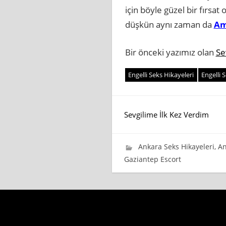
için böyle güzel bir fırs
düşkün aynı zaman da
Am
Bir önceki yazımız olan
Se
Engelli Seks Hikayeleri
Engelli 
Yazı
Sevgilime İlk Kez Verdim
gezinmesi
21 Nisan 2024
wpadmin_745cb4
Ankara Seks Hikayeleri
,
An
Gaziantep Escort