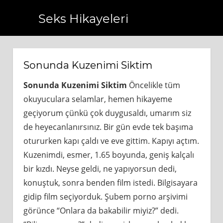
Seks Hikayeleri
.com.tr
https://www.bagcilarhaberler.com.tr
https://www.
Sonunda Kuzenimi Siktim
Sonunda Kuzenimi Siktim
Öncelikle tüm
okuyuculara selamlar, hemen hikayeme
geçiyorum çünkü çok duygusaldı, umarım siz
de heyecanlanırsınız. Bir gün evde tek başıma
otururken kapı çaldı ve eve gittim. Kapıyı açtım.
Kuzenimdi, esmer, 1.65 boyunda, geniş kalçalı
bir kızdı. Neyse geldi, ne yapıyorsun dedi,
konuştuk, sonra benden film istedi. Bilgisayara
gidip film seçiyorduk. Şubem porno arşivimi
görünce “Onlara da bakabilir miyiz?” dedi.