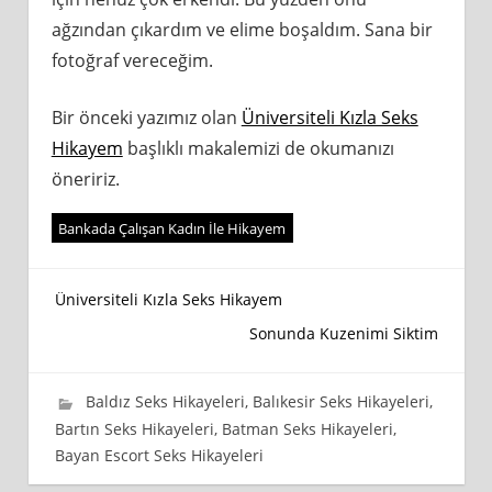
ağzından çıkardım ve elime boşaldım. Sana bir
fotoğraf vereceğim.
Bir önceki yazımız olan
Üniversiteli Kızla Seks
Hikayem
başlıklı makalemizi de okumanızı
öneririz.
Bankada Çalışan Kadın İle Hikayem
Yazı
Üniversiteli Kızla Seks Hikayem
Sonunda Kuzenimi Siktim
gezinmesi
25 Ekim 2024
wpadmin_745cb4
Baldız Seks Hikayeleri
,
Balıkesir Seks Hikayeleri
,
Bartın Seks Hikayeleri
,
Batman Seks Hikayeleri
,
Bayan Escort Seks Hikayeleri