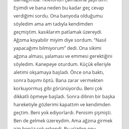
Eşimdi ve bana neden bu kadar geç cevap
verdiğimi sordu. Ona banyoda olduğumu
söyledim ama am tadıyla kendimden
geçmiştim. kasıklarım patlamak üzereydi.
Ağzıma koyabilir miyim diye sordum. “Nasıl
yapacağımı bilmiyorum” dedi. Ona sikimi
ağzına alması, yalaması ve emmesi gerektiğini
söyledim. Kanepeye oturdum. Küçük elleriyle
aletimi okşamaya başladı. Önce ona baktı,
sonra başımı öptü. Bana zarar vermekten
korkuyormuş gibi görünüyordu. Beni çok
dikkatli öpmeye başladı. Sonra dilinin bir başka
hareketiyle gözlerimi kapattım ve kendimden
geçtim. Beni yok ediyorlardı. Penisim şişmişti.
Ben de gelmek üzereydim. Ama ağzına girmek
için henüz çok erkendi. Bu yüzden onu