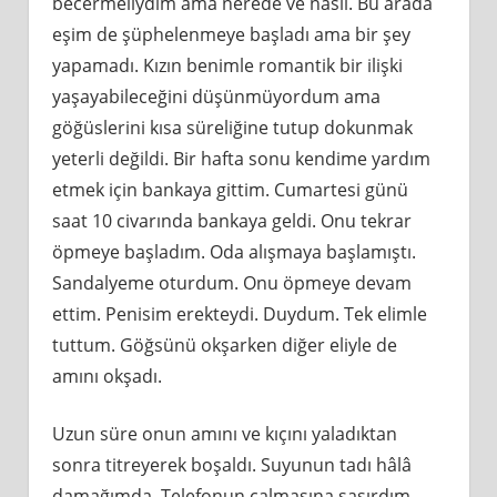
becermeliydim ama nerede ve nasıl. Bu arada
eşim de şüphelenmeye başladı ama bir şey
yapamadı. Kızın benimle romantik bir ilişki
yaşayabileceğini düşünmüyordum ama
göğüslerini kısa süreliğine tutup dokunmak
yeterli değildi. Bir hafta sonu kendime yardım
etmek için bankaya gittim. Cumartesi günü
saat 10 civarında bankaya geldi. Onu tekrar
öpmeye başladım. Oda alışmaya başlamıştı.
Sandalyeme oturdum. Onu öpmeye devam
ettim. Penisim erekteydi. Duydum. Tek elimle
tuttum. Göğsünü okşarken diğer eliyle de
amını okşadı.
Uzun süre onun amını ve kıçını yaladıktan
sonra titreyerek boşaldı. Suyunun tadı hâlâ
damağımda. Telefonun çalmasına şaşırdım.