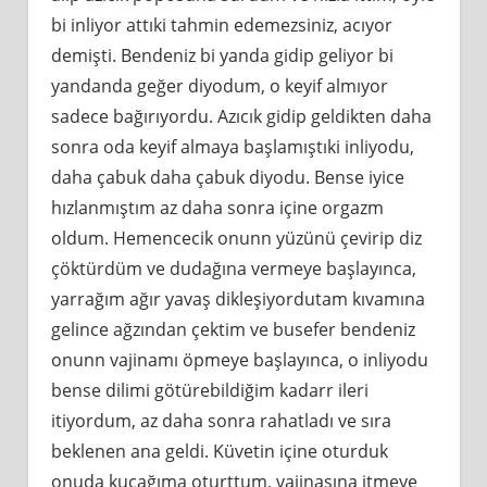
bi inliyor attıki tahmin edemezsiniz, acıyor
demişti. Bendeniz bi yanda gidip geliyor bi
yandanda geğer diyodum, o keyif almıyor
sadece bağırıyordu. Azıcık gidip geldikten daha
sonra oda keyif almaya başlamıştıki inliyodu,
daha çabuk daha çabuk diyodu. Bense iyice
hızlanmıştım az daha sonra içine orgazm
oldum. Hemencecik onunn yüzünü çevirip diz
çöktürdüm ve dudağına vermeye başlayınca,
yarrağım ağır yavaş dikleşiyordutam kıvamına
gelince ağzından çektim ve busefer bendeniz
onunn vajinamı öpmeye başlayınca, o inliyodu
bense dilimi götürebildiğim kadarr ileri
itiyordum, az daha sonra rahatladı ve sıra
beklenen ana geldi. Küvetin içine oturduk
onuda kucağıma oturttum, vajinasına itmeye