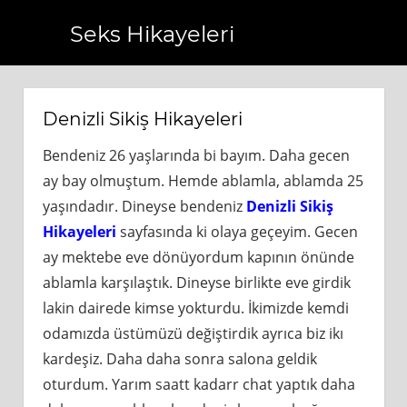
Seks Hikayeleri
om.tr
https://www.bagcilarhaberler.com.tr
https://www.be
Denizli Sikiş Hikayeleri
Bendeniz 26 yaşlarında bi bayım. Daha gecen
ay bay olmuştum. Hemde ablamla, ablamda 25
yaşındadır. Dineyse bendeniz
Denizli Sikiş
Hikayeleri
sayfasında ki olaya geçeyim. Gecen
ay mektebe eve dönüyordum kapının önünde
ablamla karşılaştık. Dineyse birlikte eve girdik
lakin dairede kimse yokturdu. İkimizde kemdi
odamızda üstümüzü değiştirdik ayrıca biz ikı
kardeşiz. Daha daha sonra salona geldik
oturdum. Yarım saatt kadarr chat yaptık daha