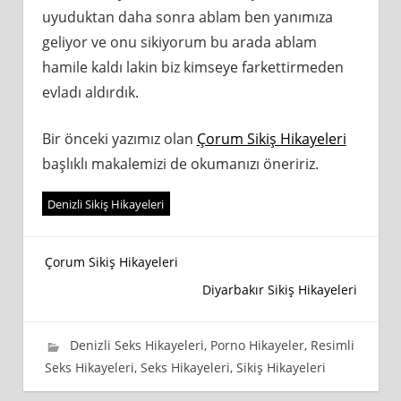
uyuduktan daha sonra ablam ben yanımıza
geliyor ve onu sikiyorum bu arada ablam
hamile kaldı lakin biz kimseye farkettirmeden
evladı aldırdık.
Bir önceki yazımız olan
Çorum Sikiş Hikayeleri
başlıklı makalemizi de okumanızı öneririz.
Denizli Sikiş Hikayeleri
Yazı
Çorum Sikiş Hikayeleri
Diyarbakır Sikiş Hikayeleri
gezinmesi
17 Eylül 2020
wpadmin_745cb4
Denizli Seks Hikayeleri
,
Porno Hikayeler
,
Resimli
Seks Hikayeleri
,
Seks Hikayeleri
,
Sikiş Hikayeleri