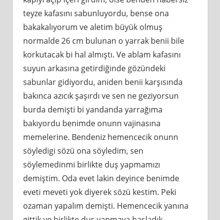
teyze kafasını sabunluyordu, bense ona
bakakalıyorum ve aletim büyük olmuş
normalde 26 cm bulunan o yarrak benii bile
korkutacak bi hal almıştı. Ve ablam kafasını
suyun arkasına getirdiğinde gözündeki
sabunlar gidiyordu, aniden benii karşısında
bakınca azıcık şaşırdı ve sen ne geziyorsun
burda demişti bi yandanda yarrağıma
bakıyordu benimde onunn vajinasına
memelerine. Bendeniz hemencecik onunn
söyledigi sözü ona söyledim, sen
söylemedinmi birlikte duş yapmamızı
demiştim. Oda evet lakin deyince benimde
eveti meveti yok diyerek sözü kestim. Peki
ozaman yapalım demişti. Hemencecik yanına
gittik ve birlikte duş yapmaya başladık,