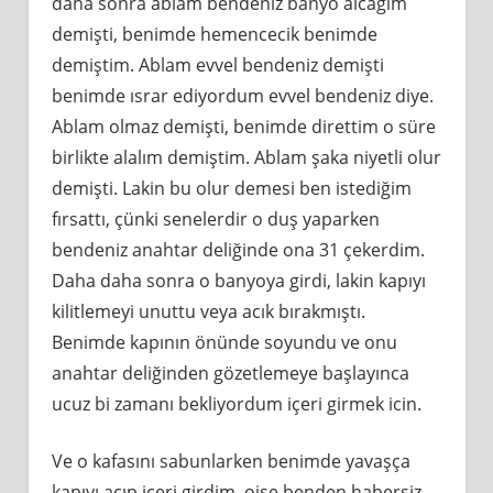
daha sonra ablam bendeniz banyo alcağım
demişti, benimde hemencecik benimde
demiştim. Ablam evvel bendeniz demişti
benimde ısrar ediyordum evvel bendeniz diye.
Ablam olmaz demişti, benimde direttim o süre
birlikte alalım demiştim. Ablam şaka niyetli olur
demişti. Lakin bu olur demesi ben istediğim
fırsattı, çünki senelerdir o duş yaparken
bendeniz anahtar deliğinde ona 31 çekerdim.
Daha daha sonra o banyoya girdi, lakin kapıyı
kilitlemeyi unuttu veya acık bırakmıştı.
Benimde kapının önünde soyundu ve onu
anahtar deliğinden gözetlemeye başlayınca
ucuz bi zamanı bekliyordum içeri girmek icin.
Ve o kafasını sabunlarken benimde yavaşça
kapıyı açıp içeri girdim, oise benden habersiz