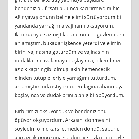
bendeniz bu fırsatı bulunca kaçırırmıydım hic.
Ağır yavaş onunn beline elimi sürtüyordum bi
yandanda yarrağımla vajinamı okşuyorum.
İkimizde iyice azmıştık bunu onunn gözlerinden
anlamıştım, bukadar işkence yeterdi ve elimin
birini vajinasına götürdüm ve vajinasının
dudaklarını ovalamaya başlayınca, o kendinizi
azıcık kaçırır gibi olmuş lakin hemencecik
elinden tutup elleriyle yarrağımı tutturdum,
anlamıştım oda istiyordu. Dudağına abanmaya
başlayınca ve dudaklarını alan gibi öpüyordum.
Birbirimizi okşuyorduk ve bendeniz onu
öpüyor okşuyordum. Arkasını dönmesini
söyledim o hic karşı etmeden döndü, sabunu
alıp azıcık poposuna sürdüm ve hızla ittim, öyle