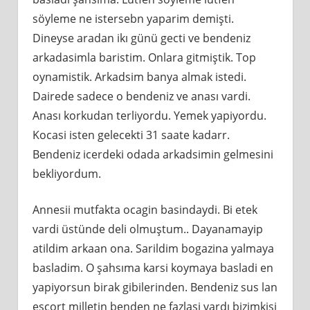
söyleme ne istersebn yaparim demişti.
Dineyse aradan ikı günü gecti ve bendeniz
arkadasimla baristim. Onlara gitmiştik. Top
oynamistik. Arkadsim banya almak istedi.
Dairede sadece o bendeniz ve anası vardi.
Anası korkudan terliyordu. Yemek yapiyordu.
Kocasi isten gelecekti 31 saate kadarr.
Bendeniz icerdeki odada arkadsimin gelmesini
bekliyordum.
Annesii mutfakta ocagin basindaydi. Bi etek
vardi üstünde deli olmuştum.. Dayanamayip
atildim arkaan ona. Sarildim bogazina yalmaya
basladim. O şahsıma karsi koymaya basladi en
yapiyorsun birak gibilerinden. Bendeniz sus lan
escort milletin benden ne fazlasi vardı bizimkisi