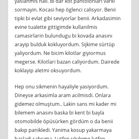
yaslanmis hali. Bi dar kot pantolonlari varki
sormayin. Kocasi hep öglenci calisyor. Benii
tipki bi evlat gibi seviyorlar benii. Arkadasimin
evine tualette gittigimde kullanilmis
camasirlarin bulundugu bi kovada anasını
arayip bulduk kokluyordum. Sijkime sürtüp
yaliyordum. Ne bicim kilotlar giyiormus
megerse. Kilotlari bazan caliyordum. Dairede
koklayip aletmi oksuyordum.
Hep onu sikmenin hayaliyle yasiyordum.
Dineyse arkasimla aram acilmisdi. Onlara
gidemez olmuştum.. Lakin sans mi kader mi
bilemem anasını baska bi kent bi bayla
otomobilde öpüsürken gördüm o da benii
bakıp panikledi. Yanima kosup yakarmaya
basladi şahsıma. Lutfen söyleme lutfen