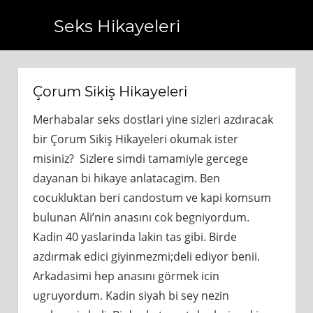
Seks Hikayeleri
.com.tr
https://www.bagcilarhaberler.com.tr
https://www.
Çorum Sikiş Hikayeleri
Merhabalar seks dostlari yine sizleri azdıracak
bir Çorum Sikiş Hikayeleri okumak ister
misiniz? Sizlere simdi tamamiyle gercege
dayanan bi hikaye anlatacagim. Ben
cocukluktan beri candostum ve kapi komsum
bulunan Ali’nin anasını cok begniyordum.
Kadin 40 yaslarinda lakin tas gibi. Birde
azdırmak edici giyinmezmi;deli ediyor benii.
Arkadasimi hep anasını görmek icin
ugruyordum. Kadin siyah bi sey nezin