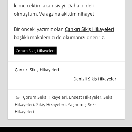
İcime cektim akan siviyi. Daha bi deli
olmuştum. Ve agzina akittim nihayet
Bir önceki yazımız olan
Çankırı Sikiş Hikayeleri
başlıklı makalemizi de okumanızı öneririz.
Çorum Sikiş Hikayeleri
Yazı
Çankırı Sikiş Hikayeleri
Denizli Sikiş Hikayeleri
gezinmesi
17 Eylül 2020
wpadmin_745cb4
Çorum Seks Hikayeleri
,
Ensest Hikayeler
,
Seks
Hikayeleri
,
Sikiş Hikayeleri
,
Yaşanmış Seks
Hikayeleri