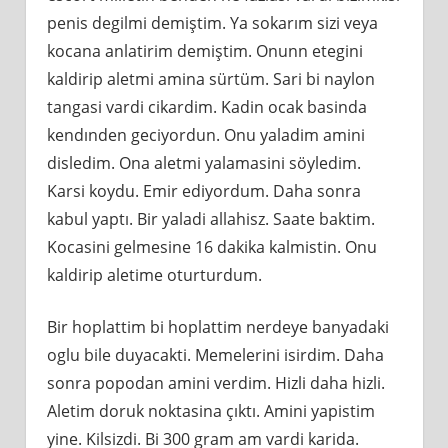
penis degilmi demiştim. Ya sokarım sizi veya
kocana anlatirim demiştim. Onunn etegini
kaldirip aletmi amina sürtüm. Sari bi naylon
tangasi vardi cikardim. Kadin ocak basinda
kendınden geciyordun. Onu yaladim amini
disledim. Ona aletmi yalamasini söyledim.
Karsi koydu. Emir ediyordum. Daha sonra
kabul yaptı. Bir yaladi allahisz. Saate baktim.
Kocasini gelmesine 16 dakika kalmistin. Onu
kaldirip aletime oturturdum.
Bir hoplattim bi hoplattim nerdeye banyadaki
oglu bile duyacakti. Memelerini isirdim. Daha
sonra popodan amini verdim. Hizli daha hizli.
Aletim doruk noktasina çıktı. Amini yapistim
yine. Kilsizdi. Bi 300 gram am vardi karida.