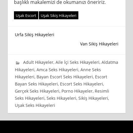
başlıklı makalemizi de okumanızı öneririz.
Uşak Escort
Uşak Sikiş Hikayeleri
Yazı
Urfa Sikiş Hikayeleri
Van Sikiş Hikayeleri
gezinmesi
27 Nisan 2021
wpadmin_745cb4
Adult Hikayeler
,
Aile İçi Seks Hikayeleri
,
Aldatma
Hikayeleri
,
Amca Seks Hikayeleri
,
Anne Seks
Hikayeleri
,
Bayan Escort Seks Hikayeleri
,
Escort
Bayan Seks Hikayeleri
,
Escort Seks Hikayeleri
,
Gerçek Seks Hikayeleri
,
Porno Hikayeler
,
Resimli
Seks Hikayeleri
,
Seks Hikayeleri
,
Sikiş Hikayeleri
,
Uşak Seks Hikayeleri