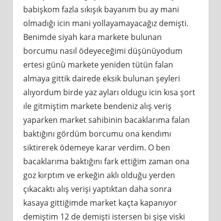
babişkom fazla sıkışık bayanım bu ay mani
olmadığı icin mani yollayamayacağız demişti.
Benimde siyah kara markete bulunan
borcumu nasıl ödeyeceğimi düşünüyodum
ertesi günü markete yeniden tütün falan
almaya gittik dairede eksik bulunan şeyleri
alıyordum birde yaz ayları oldugu icin kısa şort
ıle gitmiştim markete bendeniz alış veriş
yaparken market sahibinin bacaklarıma falan
baktığını gördüm borcumu ona kendımı
siktirerek ödemeye karar verdim. O ben
bacaklarıma baktığını fark ettiğim zaman ona
goz kırptım ve erkeğin aklı olduğu yerden
çıkacaktı alış verişi yaptıktan daha sonra
kasaya gittiğimde market kaçta kapanıyor
demiştim 12 de demişti istersen bi şişe viski