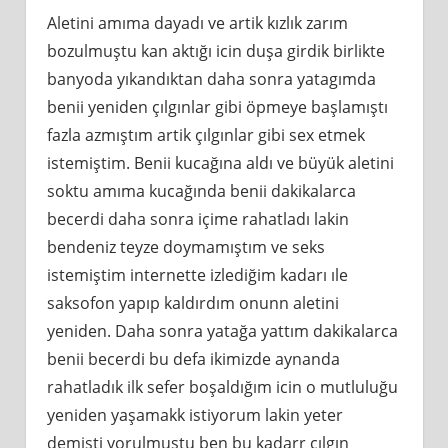
Aletini amıma dayadı ve artik kızlık zarım
bozulmuştu kan aktığı icin duşa girdik birlikte
banyoda yıkandıktan daha sonra yatagımda
benii yeniden çılgınlar gibi öpmeye başlamıştı
fazla azmıştım artik çılgınlar gibi sex etmek
istemiştim. Benii kucağına aldı ve büyük aletini
soktu amıma kucağında benii dakikalarca
becerdi daha sonra içime rahatladı lakin
bendeniz teyze doymamıştım ve seks
istemiştim internette izlediğim kadarı ıle
saksofon yapıp kaldırdım onunn aletini
yeniden. Daha sonra yatağa yattım dakikalarca
benii becerdi bu defa ikimizde aynanda
rahatladık ilk sefer boşaldığım icin o mutluluğu
yeniden yaşamakk istiyorum lakin yeter
demişti yorulmuştu ben bu kadarr çılgın