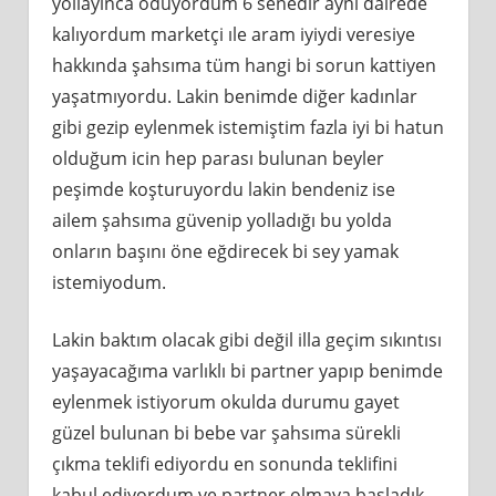
yollayınca ödüyordum 6 senedir aynı dairede
kalıyordum marketçi ıle aram iyiydi veresiye
hakkında şahsıma tüm hangi bi sorun kattiyen
yaşatmıyordu. Lakin benimde diğer kadınlar
gibi gezip eylenmek istemiştim fazla iyi bi hatun
olduğum icin hep parası bulunan beyler
peşimde koşturuyordu lakin bendeniz ise
ailem şahsıma güvenip yolladığı bu yolda
onların başını öne eğdirecek bi sey yamak
istemiyodum.
Lakin baktım olacak gibi değil illa geçim sıkıntısı
yaşayacağıma varlıklı bi partner yapıp benimde
eylenmek istiyorum okulda durumu gayet
güzel bulunan bi bebe var şahsıma sürekli
çıkma teklifi ediyordu en sonunda teklifini
kabul ediyordum ve partner olmaya başladık