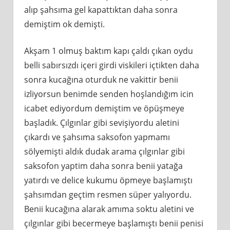
alıp şahsıma gel kapattıktan daha sonra
demiştim ok demişti.
Akşam 1 olmuş baktım kapı çaldı çıkan oydu
belli sabırsızdı içeri girdi viskileri içtikten daha
sonra kucağına oturduk ne vakittir benii
izliyorsun benimde senden hoşlandığım icin
icabet ediyordum demiştim ve öpüşmeye
başladık. Çılgınlar gibi sevişiyordu aletini
çıkardı ve şahsıma saksofon yapmamı
sölyemişti aldık dudak arama çılgınlar gibi
saksofon yaptim daha sonra benii yatağa
yatırdı ve delice kukumu öpmeye başlamıştı
şahsımdan geçtim resmen süper yalıyordu.
Benii kucağına alarak amıma soktu aletini ve
çılgınlar gibi becermeye başlamıştı benii penisi