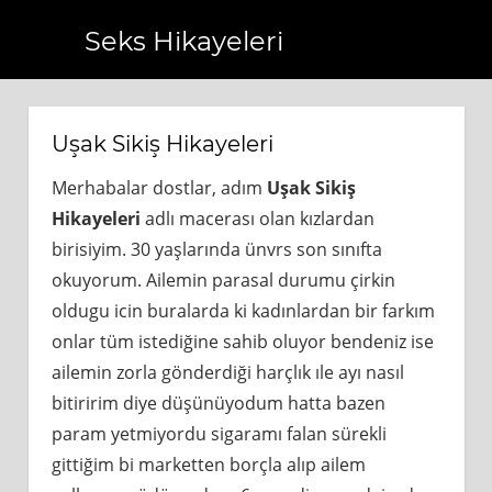
Seks Hikayeleri
.tr
https://www.bagcilarhaberler.com.tr
https://www.bey
Uşak Sikiş Hikayeleri
Merhabalar dostlar, adım
Uşak Sikiş
Hikayeleri
adlı macerası olan kızlardan
birisiyim. 30 yaşlarında ünvrs son sınıfta
okuyorum. Ailemin parasal durumu çirkin
oldugu icin buralarda ki kadınlardan bir farkım
onlar tüm istediğine sahib oluyor bendeniz ise
ailemin zorla gönderdiği harçlık ıle ayı nasıl
bitiririm diye düşünüyodum hatta bazen
param yetmiyordu sigaramı falan sürekli
gittiğim bi marketten borçla alıp ailem