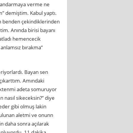
r jandarmaya verme ne
” demiştim. Kabul yaptı.
n benden çekindiklerinden
im. Anında birisi bayanı
hatladı hemencecik
ı anlamsız bırakma”
eriyorlardı. Bayan sen
ıkarttım. Amındaki
evktenmi adeta somuruyor
n nasıl sikeceksin?” diye
der gibi olmuş lakin
bulunan aletmi ve onunn
in daha sonra açılarak
soluyordu. 11 dakika