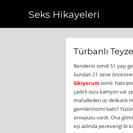
Seks Hikayeleri
ihaberi.com.tr
https://www.bagcilarhaberler.com.tr
https
Türbanlı Teyz
Bendeniz simdi 51 yaşı ge
bundan 21 sene öncesine k
Sikiyorum
isimli hatıram
çadırlı ısızu kamyon var ç
mahalleden üc delikanlı m
gemilerinizmi battı? Yüzü
orospusu vardı. Ona gitmi
eşi aslında pezevengi bi k