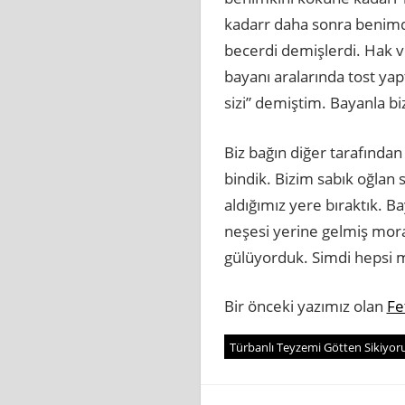
kadarr daha sonra benimde
becerdi demişlerdi. Hak v
bayanı aralarında tost yapt
sizi” demiştim. Bayanla b
Biz bağın diğer tarafında
bindik. Bizim sabık oğlan 
aldığımız yere bıraktık.
neşesi yerine gelmiş mor
gülüyorduk. Simdi hepsi 
Bir önceki yazımız olan
Fe
Türbanlı Teyzemi Götten Sikiyo