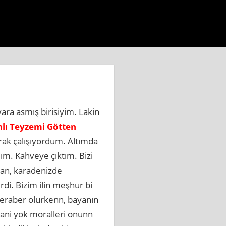
eri.com.tr
https://www.beylikduzuhaberbul.com.tr
http
ra asmış birisiyim. Lakin
lı Teyzemi Götten
arak çalışıyordum. Altımda
dım. Kahveye çıktım. Bizi
lan, karadenizde
di. Bizim ilin meşhur bi
beraber olurkenn, bayanın
 mani yok moralleri onunn