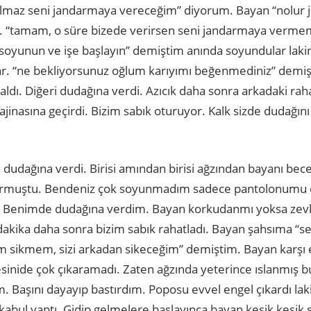
“olmaz seni jandarmaya vereceğim” diyorum. Bayan “nolu
i. “tamam, o süre bizede verirsen seni jandarmaya vermem
soyunun ve işe başlayın” demiştim anında soyundular laki
r. “ne bekliyorsunuz oğlum karıyımı beğenmediniz” demişt
aldı. Diğeri dudağına verdi. Azıcık daha sonra arkadaki ra
jinasına geçirdi. Bizim sabık oturuyor. Kalk sizde dudağın
ın dudağına verdi. Birisi amından birisi ağzından bayanı bec
rmuştu. Bendeniz çok soyunmadım sadece pantolonumu ç
ldı. Benimde dudağına verdim. Bayan korkudanmı yoksa z
dakika daha sonra bizim sabık rahatladı. Bayan şahsıma “se
m sikmem, sizi arkadan sikeceğim” demiştim. Bayan karşı e
inide çok çıkaramadı. Zaten ağzında yeterince ıslanmış 
m. Başını dayayıp bastırdım. Poposu evvel engel çıkardı lak
abul yaptı. Gidip gelmelere başlayınca bayan kesik kesik 