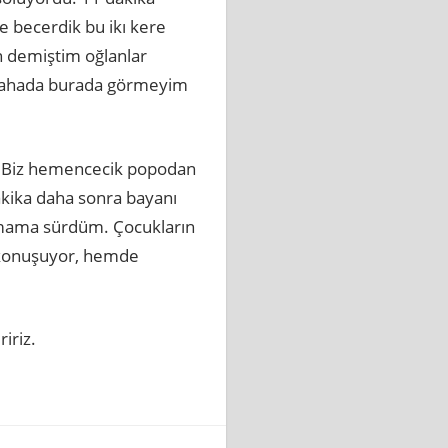
 becerdik bu ikı kere
n demiştim oğlanlar
 bi dahada burada görmeyim
du. Biz hemencecik popodan
dakika daha sonra bayanı
hamama sürdüm. Çocukların
 konuşuyor, hemde
iriz.