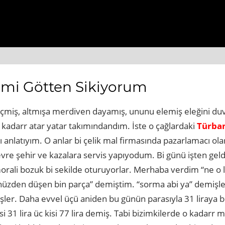
://www.beyogluhaberbul.com.tr
https://www.cekmekoyhab
emi Götten Sikiyorum
çmiş, altmışa merdiven dayamış, ununu elemiş eleğini duva
adarr atar yatar takımındandım. İste o çağlardaki
Türban
ı anlatıyım. O anlar bi çelik mal firmasında pazarlamacı ol
evre şehir ve kazalara servis yapıyodum. Bi günü işten gel
orali bozuk bi sekilde oturuyorlar. Merhaba verdim “ne o 
nüzden düşen bin parça” demiştim. “sorma abi ya” demişler
şler. Daha evvel üçü aniden bu günün parasıyla 31 liraya 
isi 31 lira üc kisi 77 lira demiş. Tabi bizimkilerde o kadarr