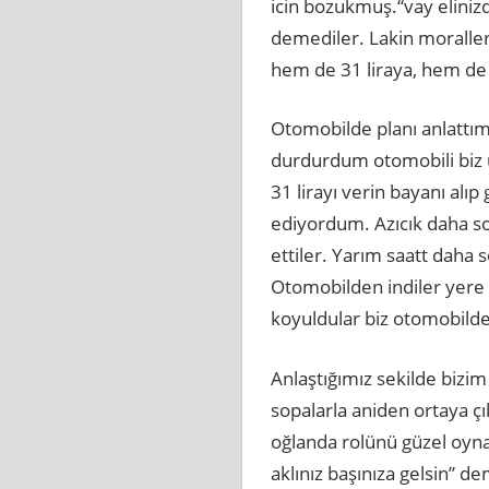
icin bozukmuş.“vay elinizd
demediler. Lakin moralle
hem de 31 liraya, hem de 
Otomobilde planı anlattım
durdurdum otomobili biz üc
31 lirayı verin bayanı alı
ediyordum. Azıcık daha so
ettiler. Yarım saatt daha 
Otomobilden indiler yere b
koyuldular biz otomobilden
Anlaştığımız sekilde bizim 
sopalarla aniden ortaya çı
oğlanda rolünü güzel oyna
aklınız başınıza gelsin” d