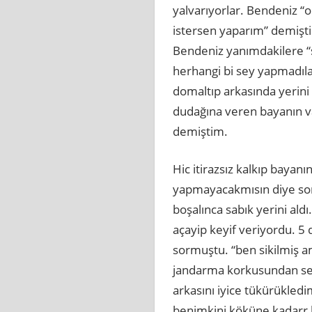
yalvarıyorlar. Bendeniz 
istersen yaparım” demişt
Bendeniz yanımdakilere “
herhangi bi sey yapmadıla
domaltıp arkasında yerini 
dudağına veren bayanın va
demiştim.
Hic itirazsız kalkıp bayan
yapmayacakmısın diye so
boşalınca sabık yerini a
açayip keyif veriyordu. 5 
sormuştu. “ben sikilmiş a
jandarma korkusundan ses
arkasını iyice tükürükledi
benimkini köküne kadarr k