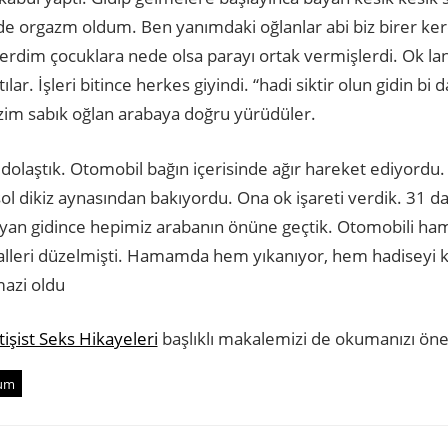
 orgazm oldum. Ben yanımdaki oğlanlar abi biz birer kere
erdim çocuklara nede olsa parayı ortak vermişlerdi. Ok la
ılar. İşleri bitince herkes giyindi. “hadi siktir olun gidin
izim sabık oğlan arabaya doğru yürüdüler.
n dolaştık. Otomobil bağın içerisinde ağır hareket ediyor
sol dikiz aynasından bakıyordu. Ona ok işareti verdik. 31 
 Bayan gidince hepimiz arabanın önüne geçtik. Otomobili 
alleri düzelmişti. Hamamda hem yıkanıyor, hem hadiseyi
mazi oldu
tişist Seks Hikayeleri
başlıklı makalemizi de okumanızı öner
rum