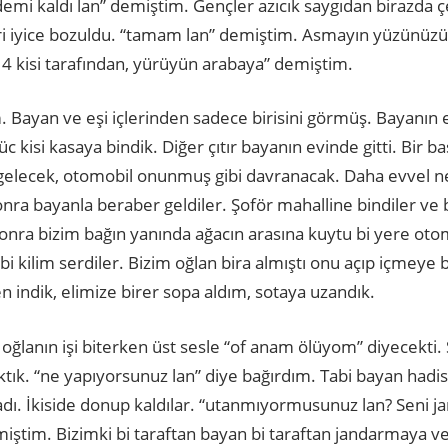
emi kaldı lan” demiştim. Gençler azıcık saygıdan birazda ç
ri iyice bozuldu. “tamam lan” demiştim. Asmayın yüzünüzü
4 kisi tarafından, yürüyün arabaya” demiştim.
. Bayan ve eşi içlerinden sadece birisini görmüş. Bayanın 
 kisi kasaya bindik. Diğer çıtır bayanın evinde gitti. Bir 
p gelecek, otomobil onunmuş gibi davranacak. Daha evvel ne
nra bayanla beraber geldiler. Şoför mahalline bindiler ve
sonra bizim bağın yanında ağacın arasına kuytu bi yere otom
i kilim serdiler. Bizim oğlan bira almıştı onu açıp içmeye b
 indik, elimize birer sopa aldım, sotaya uzandık.
oğlanın işi biterken üst sesle “of anam ölüyom” diyecekti. S
ktık. “ne yapıyorsunuz lan” diye bağırdım. Tabi bayan hadis
dı. İkiside donup kaldılar. “utanmıyormusunuz lan? Seni 
emiştim. Bizimki bi taraftan bayan bi taraftan jandarmaya 