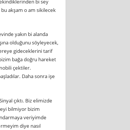
ekindiklerinden bi sey
 bu akşam o am sikilecek
evinde yakın bi alanda
başına olduğunu söyleyecek,
reye gideceklerini tarif
 bizim bağa doğru hareket
obili çektiler.
aşladılar. Daha sonra işe
inyal çıktı. Biz elimizde
eyi bilmiyor bizim
jandarmaya veriyimde
vermeyim diye nasıl