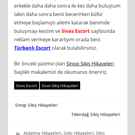
erkekle daha daha sonra ikı kez daha buluştum
lakin daha sonra benii becerirken küfür
etmeye başlamıştı ailemi katarak benimde
buluşmayı kestim ve
Sivas Escort
sayfasında
reklam vermeye kararlıyım orada beni
Türbanlı Escort
olarak bulabilirsiniz.
Bir önceki yazımız olan
Sinop Sikiş Hikayeleri
başlıklı makalemizi de okumanızı öneririz.
Sivas Escort
Sivas Sikiş Hikayeleri
Yazı
Sinop Sikiş Hikayeleri
Tekirdağ Sikiş Hikayeleri
gezinmesi
26 Nisan 2021
wpadmin_745cb4
Aldatma Hikayeleri
,
Seks Hikayeleri
,
Sikiş