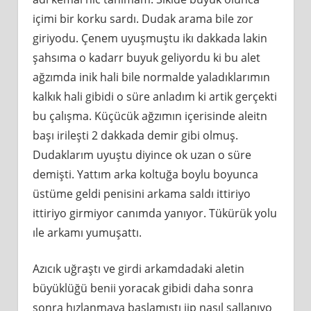
içimi bir korku sardı. Dudak arama bile zor
giriyodu. Çenem uyuşmuştu ikı dakkada lakin
şahsıma o kadarr buyuk geliyordu ki bu alet
ağzımda inik hali bile normalde yaladıklarımın
kalkık hali gibidi o süre anladım ki artik gerçekti
bu çalışma. Küçücük ağzımın içerisinde aleitn
başı irileşti 2 dakkada demir gibi olmuş.
Dudaklarım uyuştu diyince ok uzan o süre
demişti. Yattım arka koltuğa boylu boyunca
üstüme geldi penisini arkama saldı ittiriyo
ittiriyo girmiyor canımda yanıyor. Tükürük yolu
ıle arkamı yumuşattı.
Azıcık uğraştı ve girdi arkamdadaki aletin
büyüklüğü benii yoracak gibidi daha sonra
sonra hızlanmaya başlamıştı jip nasıl sallanıyo