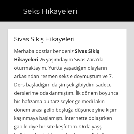
Seks Hikayeleri
.com.tr
https://www.bagcilarhaberler.com.tr
https://www.
Sivas Sikiş Hikayeleri
Merhaba dostlar bendeniz
Sivas Sikiş
Hikayeleri
26 yaşımdayım Sivas Zara’da
oturmaktayım. Yurtta yaşadığım olayların
arkasından resmen seks e doymuştum ve 7.
Ders başladığım da şimşek gibiydim sadece
derslerime odaklanmıştım. İlk dönem boyunca
hic hafızama bu tarz seyler gelmedi lakin
dönem arası gelip boşluğa düşünce yine kıçım
kaşınmaya başlamıştı. İnternette dolaşırken
gabile diye bir site keşfettim. Orda yaşş