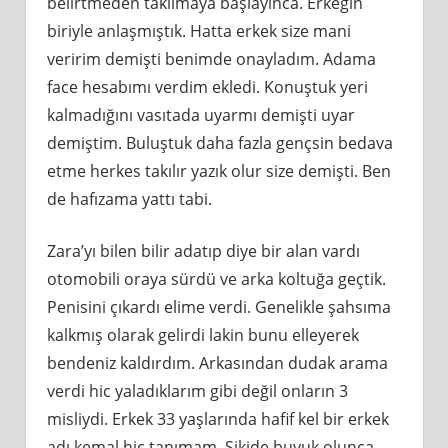
belirtmeden takılmaya başlayınca. Erkeğin
biriyle anlaşmıştık. Hatta erkek size mani
veririm demişti benimde onayladım. Adama
face hesabımı verdim ekledi. Konuştuk yeri
kalmadığını vasıtada uyarmı demişti uyar
demiştim. Buluştuk daha fazla gençsin bedava
etme herkes takılır yazık olur size demişti. Ben
de hafızama yattı tabi.
Zara’yı bilen bilir adatıp diye bir alan vardı
otomobili oraya sürdü ve arka koltuğa geçtik.
Penisini çıkardı elime verdi. Genelikle şahsıma
kalkmış olarak gelirdi lakin bunu elleyerek
bendeniz kaldırdım. Arkasından dudak arama
verdi hic yaladıklarım gibi değil onların 3
misliydi. Erkek 33 yaşlarında hafif kel bir erkek
adı kemal hic tanımam. Sikide buyuk olunca