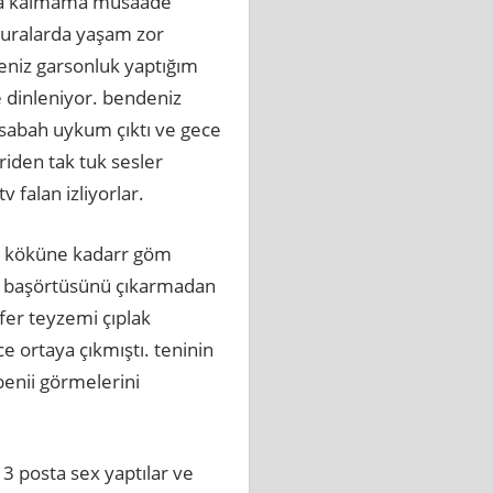
nında kalmama müsaade
buralarda yaşam zor
eniz garsonluk yaptığım
ne dinleniyor. bendeniz
 sabah uykum çıktı ve gece
riden tak tuk sesler
 falan izliyorlar.
ki köküne kadarr göm
u. başörtüsünü çıkarmadan
fer teyzemi çıplak
e ortaya çıkmıştı. teninin
enii görmelerini
3 posta sex yaptılar ve