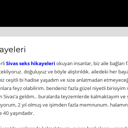
ps://www.beyogluhaberbul.com.tr
https://www.cekmekoy
ayeleri
rli
Sivas seks hikayeleri
okuyan insanlar, biz aile bağları 
ekliyoruz. doğuluyuz ve böyle alıştırıldık. ailedeki her bay
niz ceşitli bi hadise yaşadım ve size anlatmadan etmeyeceğ
lara feyz olabilirim. bendeniz fazla güzel niyetli birisiyim
n Sivas’a geldım.. buralarda teyzemlerde kalmaktayım ve 
ıyorum, 2 yıl olmuş ve işimden fazla memnunum. halamın
e 40 yaşındadır.