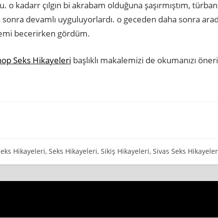
. o kadarr çılgın bi akrabam olduğuna şaşırmıştım, türbanl
sonra devamlı uyguluyorlardı. o geceden daha sonra arad
yzemi becerirken gördüm.
nop Seks Hikayeleri
başlıklı makalemizi de okumanızı öneri
eks Hikayeleri
,
Seks Hikayeleri
,
Sikiş Hikayeleri
,
Sivas Seks Hikayeler