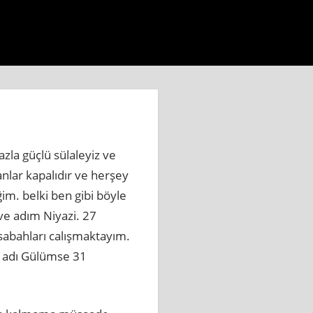
haberi.com.tr
https://www.beylikduzuhaberbul.com.tr
ht
fazla güçlü sülaleyiz ve
anlar kapalıdır ve herşey
im. belki ben gibi böyle
 ve adım Niyazi. 27
sabahları calışmaktayım.
 adı Gülümse 31