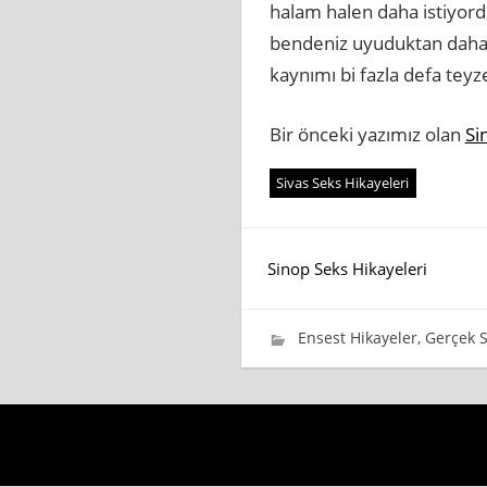
halam halen daha istiyordu
bendeniz uyuduktan daha 
kaynımı bi fazla defa te
Bir önceki yazımız olan
Si
Sivas Seks Hikayeleri
Yazı
Sinop Seks Hikayeleri
gezinmesi
28 Haziran 2020
wpadmin_745cb4
Ensest Hikayeler
,
Gerçek S