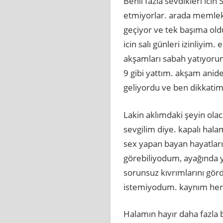
Benii fazla sevdikleri ic
etmiyorlar. arada memlek
geçiyor ve tek başıma ol
icin salı günleri izinliyim
akşamları sabah yatıyorum
9 gibi yattım. akşam anide
geliyordu ve ben dikkatimi 
Lakin aklımdaki şeyin ol
sevgilim diye. kapalı hal
sex yapan bayan hayatları
görebiliyodum, ayağında yü
sorunsuz kıvrımlarını gö
istemiyodum. kaynım her 
Halamın hayır daha fazla b