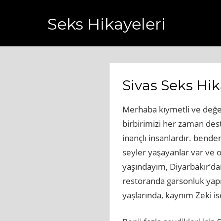
Seks Hikayeleri
slihaberi.com.tr
https://www.bagcilarhaberler.com.tr
htt
Sivas Seks Hik
Merhaba kıymetli ve değe
birbirimizi her zaman dest
inançlı insanlardır. bende
seyler yaşayanlar var ve on
yaşındayım, Diyarbakır’da
restoranda garsonluk yap
yaşlarında, kaynım Zeki is