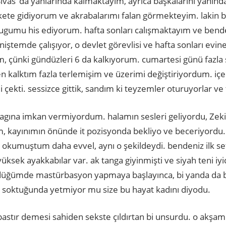
in Sivas ’da yanlarında kalmaktayım, ayrıca başkalarını ya
ete gidiyorum ve akrabalarımı falan görmekteyim. lakin 
dugumu his ediyorum. hafta sonları calışmaktayım ve bend
. eniştemde çalışıyor, o devlet görevlisi ve hafta sonları evi
, çünki gündüzleri 6 da kalkıyorum. cumartesi günü fazla
n kalktım fazla terlemişim ve üzerimi değiştiriyordum. içe
çekti. sessizce gittik, sandım ki teyzemler oturuyorlar ve tv
acagına imkan vermiyordum. halamın sesleri geliyordu, Ze
am, kayınımın önünde it pozisyonda bekliyo ve beceriyord
 okumuştum daha evvel, aynı o şekildeydi. bendeniz ilk se
ksek ayakkabılar var. ak tanga giyinmişti ve siyah teni iyic
rdüğümde mastürbasyon yapmaya başlayınca, bi yanda da b
soktuğunda yetmiyor mu size bu hayat kadını diyodu.
astır demesi sahiden sekste çıldırtan bi unsurdu. o akşam 