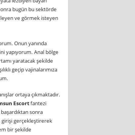
iyata lezbiyen bayan
 sonra bugün bu sektörde
izleyen ve görmek isteyen
iyorum. Onun yanında
ini yapıyorum. Anal bölge
tamı yaratacak şekilde
ıklı geçip vajinalarımıza
rum.
nışlar ortaya çıkmaktadır.
msun Escort
fantezi
 başardıktan sonra
 girişi gerçekleştirerek
em bir şekilde