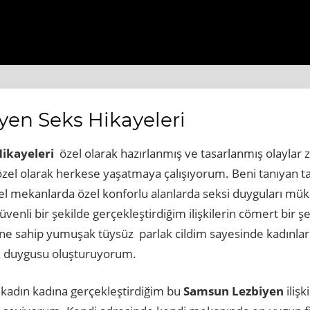
ps://www.beyogluhaberbul.com.tr
https://www.cekmekoyh
en Seks Hikayeleri
ikayeleri
özel olarak hazırlanmış ve tasarlanmış olaylar z
rin özel olarak herkese yaşatmaya çalışıyorum. Beni tanıya
el mekanlarda özel konforlu alanlarda seksi duyguları mü
enli bir şekilde gerçekleştirdiğim ilişkilerin cömert bir ş
e sahip yumuşak tüysüz parlak cildim sayesinde kadınlarl
vk duygusu oluşturuyorum.
 kadın kadına gerçekleştirdiğim bu
Samsun Lezbiyen
iliş