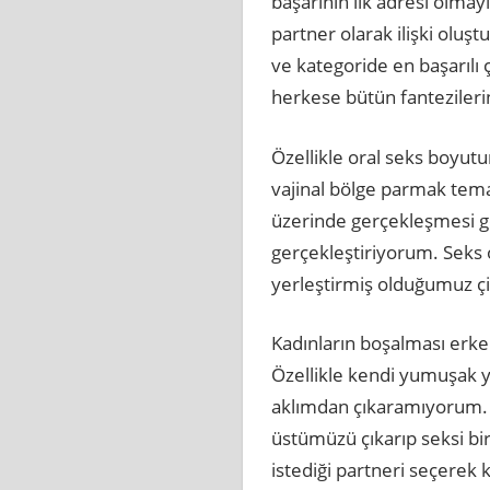
başarının ilk adresi olma
partner olarak ilişki olu
ve kategoride en başarılı
herkese bütün fanteziler
Özellikle oral seks boyu
vajinal bölge parmak tema
üzerinde gerçekleşmesi g
gerçekleştiriyorum. Seks o
yerleştirmiş olduğumuz çif
Kadınların boşalması erkek
Özellikle kendi yumuşak ya
aklımdan çıkaramıyorum. Ö
üstümüzü çıkarıp seksi bir 
istediği partneri seçerek 