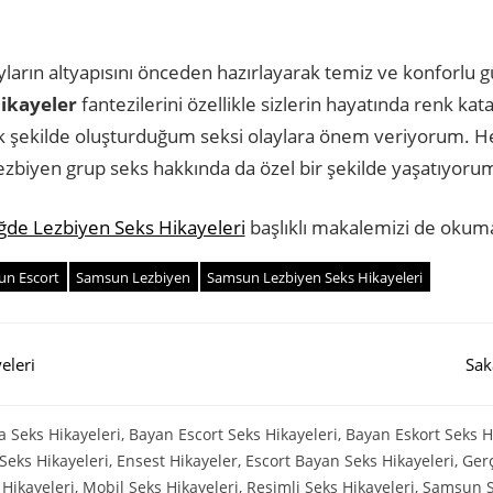
ların altyapısını önceden hazırlayarak temiz ve konforlu 
ikayeler
fantezilerini özellikle sizlerin hayatında renk kata
şekilde oluşturduğum seksi olaylara önem veriyorum. Her
ezbiyen grup seks hakkında da özel bir şekilde yaşatıyoru
ğde Lezbiyen Seks Hikayeleri
başlıklı makalemizi de okuman
n Escort
Samsun Lezbiyen
Samsun Lezbiyen Seks Hikayeleri
eleri
Sak
 Seks Hikayeleri
,
Bayan Escort Seks Hikayeleri
,
Bayan Eskort Seks H
 Seks Hikayeleri
,
Ensest Hikayeler
,
Escort Bayan Seks Hikayeleri
,
Gerç
 Hikayeleri
,
Mobil Seks Hikayeleri
,
Resimli Seks Hikayeleri
,
Samsun S