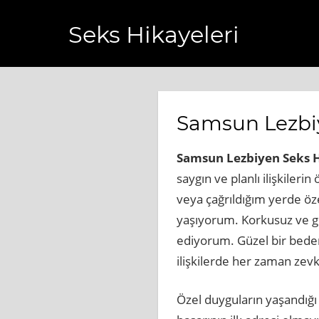
Seks Hikayeleri
slihaberi.com.tr
https://www.bagcilarhaberler.com.tr
htt
Samsun Lezbiy
Samsun Lezbiyen Seks H
saygın ve planlı ilişkile
veya çağrıldığım yerde öz
yaşıyorum. Korkusuz ve güv
ediyorum. Güzel bir beden
ilişkilerde her zaman ze
Özel duyguların yaşandığı