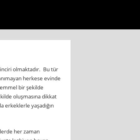
aberi.com.tr
https://www.beylikduzuhaberbul.com.tr
ht
inciri olmaktadır. Bu tür
n tanımayan herkese evinde
kemmel bir şekilde
ekilde oluşmasına dikkat
a erkeklerle yaşadığın
kilerde her zaman