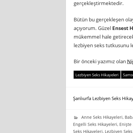
gerçekleştirmektedir.
Bütün bu gerçekleşen olay
açıyorum. Güzel
Ensest H
mükemmel hale getirecek 
lezbiyen seks tutkusunu l
Bir önceki yazımız olan
Ni
Lezbiyen Seks Hikayeleri
Samsu
Yazı
Şanlıurfa Lezbiyen Seks Hikay
gezinmesi
14 Nisan 2023
wpadmin_745cb4
Anne Seks Hikayeleri
,
Baba
Engelli Seks Hikayeleri
,
Enişte
Seks Hikayeleri
,
Lezbiyen Seks