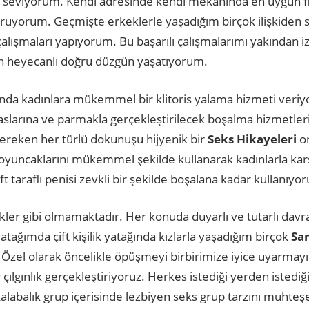
yı seviyorum. Kendi adresinde kendi mekanında en uygun f
şturuyorum. Geçmişte erkeklerle yaşadığım birçok ilişkiden
 çalışmaları yapıyorum. Bu başarılı çalışmalarımı yakından 
in heyecanlı doğru düzgün yaşatıyorum.
tunda kadınlara mükemmel bir klitoris yalama hizmeti ver
slarına ve parmakla gerçekleştirilecek boşalma hizmetler
ereken her türlü dokunuşu hijyenik bir
Seks Hikayeleri
or
yuncaklarını mükemmel şekilde kullanarak kadınlarla karşıl
t taraflı penisi zevkli bir şekilde boşalana kadar kullanıyo
ler gibi olmamaktadır. Her konuda duyarlı ve tutarlı davra
tağımda çift kişilik yatağında kızlarla yaşadığım birçok
Sa
zel olarak öncelikle öpüşmeyi birbirimize iyice uyarmayı
çılgınlık gerçekleştiriyoruz. Herkes istediği yerden istediği
kalabalık grup içerisinde lezbiyen seks grup tarzını muhteş