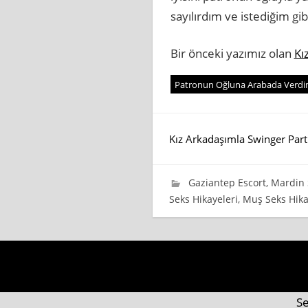
sayılırdım ve istediğim gi
Bir önceki yazımız olan
Kı
Patronun Oğluna Arabada Verd
Yazı
Kız Arkadaşımla Swinger Parti
gezinmesi
10 Nisan 2024
wpadmin_745cb4
Gaziantep Escort
,
Mardin 
Seks Hikayeleri
,
Muş Seks Hika
Se