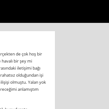
aberi.com.tr
https://www.beylikduzuhaberbul.com.tr
htt
rçekten de çok hoş bir
havalı bir şey mi
sındaki iletişimi bağı
rahatsız olduğundan işi
ilişişi olmuştu. Yalan yok
çireceğimi anlamıştım