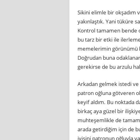
Sikini elimle bir okşadım
yakınlaştık. Yani tüküre 
Kontrol tamamen bende olm
bu tarz bir etki ile ilerle
memelerimin görünümü har
Doğrudan buna odaklanar
gerekirse de bu arzulu ha
Arkadan gelmek istedi ve b
patron oğluna götveren ol
keyif aldım. Bu noktada 
birkaç aya güzel bir ilişki
muhteşemlikle de tamamen 
arada getirdiğim için de b
iyisini patronun oğluyla 