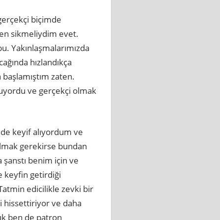
gerçekçi biçimde
ben sikmeliydim evet.
 bu. Yakınlaşmalarımızda
Kucağında hızlandıkça
 başlamıştım zaten.
yordu ve gerçekçi olmak
 de keyif alıyordum ve
 olmak gerekirse bundan
şanstı benim için ve
 keyfin getirdiği
min edicilikle zevki bir
 hissettiriyor ve daha
tık ben de patron