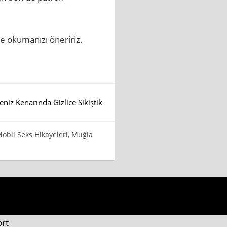
e okumanızı öneririz.
eniz Kenarında Gizlice Sikiştik
obil Seks Hikayeleri
,
Muğla
ort