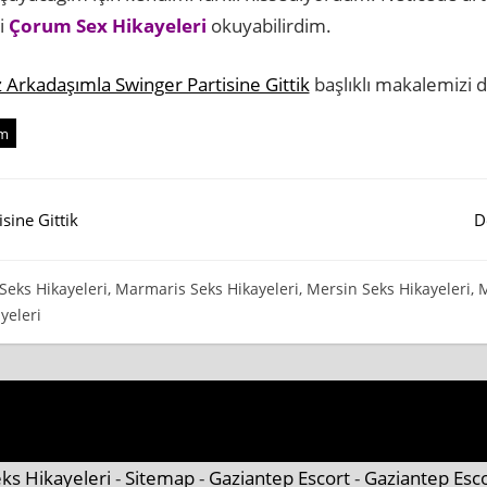
bi
Çorum Sex Hikayeleri
okuyabilirdim.
z Arkadaşımla Swinger Partisine Gittik
başlıklı makalemizi d
im
sine Gittik
D
Seks Hikayeleri
,
Marmaris Seks Hikayeleri
,
Mersin Seks Hikayeleri
,
M
yeleri
ks Hikayeleri
-
Sitemap
-
Gaziantep Escort
-
Gaziantep Esc