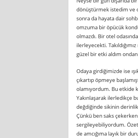
Neyse bir gün dışarıda bir
dönüştürmek istedim ve ok
sonra da hayata dair sohb
omzuma bir öpücük kondur
olmazdı. Bir otel odasında 
ilerleyecekti. Takıldığımı
güzel bir etki aldım ond
Odaya girdiğimizde ise ışı
çıkartıp öpmeye başlamışt
olamıyordum. Bu etkide kal
Yakınlaşarak ilerledikçe 
değdiğinde sikinin derinl
Çünkü ben saks çekerken 
sergileyebiliyordum. Özet
de amcığıma layık bir d