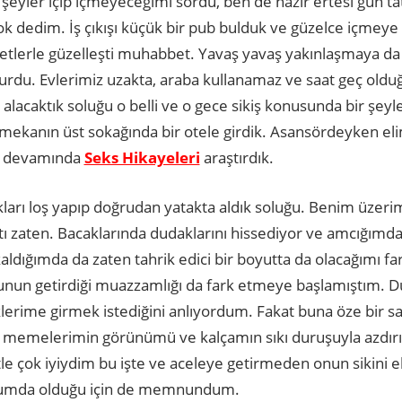
 şeyler içip içmeyeceğimi sordu, ben de hazır ertesi gün tat
 dedim. İş çıkışı küçük bir pub bulduk ve güzelce içmeye 
etlerle güzelleşti muhabbet. Yavaş yavaş yakınlaşmaya da 
du. Evlerimiz uzakta, araba kullanamaz ve saat geç oldu
alacaktık soluğu o belli ve o gece sikiş konusunda bir şeyle
z mekanın üst sokağında bir otele girdik. Asansördeyken eli
an devamında
Seks Hikayeleri
araştırdık.
kları loş yapıp doğrudan yatakta aldık soluğu. Benim üzeri
ı zaten. Bacaklarında dudaklarını hissediyor ve amcığımdak
dığımda da zaten tahrik edici bir boyutta da olacağımı far
bunun getirdiği muazzamlığı da fark etmeye başlamıştım. 
iklerime girmek istediğini anlıyordum. Fakat buna öze bir
memelerimin görünümü ve kalçamın sıkı duruşuyla azdırıc
le çok iyiydim bu işte ve aceleye getirmeden onun sikini 
urumda olduğu için de memnundum.