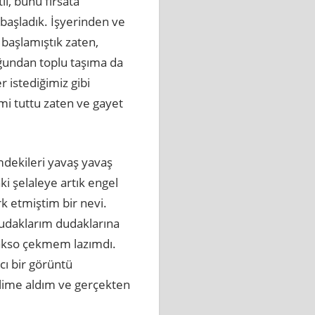
il, bunu fırsata
başladık. İşyerinden ve
başlamıştık zaten,
ğundan toplu taşıma da
r istediğimiz gibi
mi tuttu zaten ve gayet
mdekileri yavaş yavaş
i şelaleye artık engel
k etmiştim bir nevi.
Dudaklarım dudaklarına
 sakso çekmem lazımdı.
ı bir görüntü
elime aldım ve gerçekten