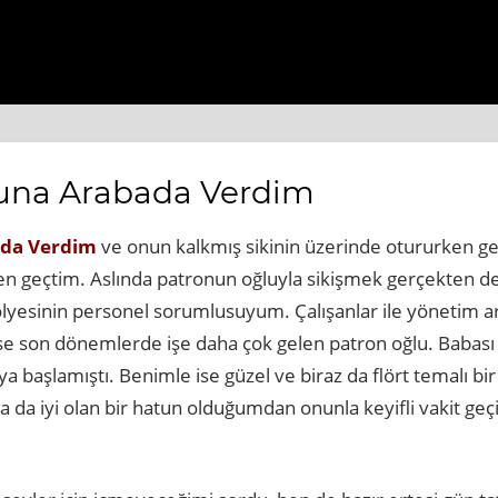
s://www.beyogluhaberbul.com.tr
https://www.cekmekoyh
una Arabada Verdim
ada Verdim
ve onun kalkmış sikinin üzerinde otururken ge
n geçtim. Aslında patronun oğluyla sikişmek gerçekten de 
lyesinin personel sorumlusuyum. Çalışanlar ile yönetim ara
e son dönemlerde işe daha çok gelen patron oğlu. Babası 
 başlamıştı. Benimle ise güzel ve biraz da flört temalı bir 
a da iyi olan bir hatun olduğumdan onunla keyifli vakit ge