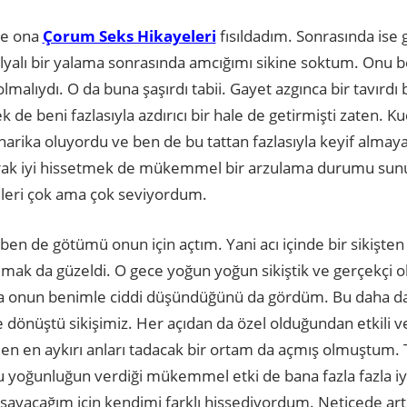
 ve ona
Çorum Seks Hikayeleri
fısıldadım. Sonrasında ise 
salyalı bir yalama sonrasında amcığımı sikine soktum. Onu 
alıydı. O da buna şaşırdı tabii. Gayet azgınca bir tavırdı
mek de beni fazlasıyla azdırıcı bir hale de getirmişti zaten. 
ika oluyordu ve ben de bu tattan fazlasıyla keyif almaya
ak iyi hissetmek de mükemmel bir arzulama durumu sunu
lleri çok ama çok seviyordum.
en de götümü onun için açtım. Yani acı içinde bir sikişten
mak da güzeldi. O gece yoğun yoğun sikiştik ve gerçekçi
da onun benimle ciddi düşündüğünü da gördüm. Bu daha da 
ye dönüştü sikişimiz. Her açıdan da özel olduğundan etkili ve
en aykırı anları tadacak bir ortam da açmış olmuştum. Tat
u yoğunluğun verdiği mükemmel etki de bana fazla fazla iyi
yaşayacağım için kendimi farklı hissediyordum. Neticede ar