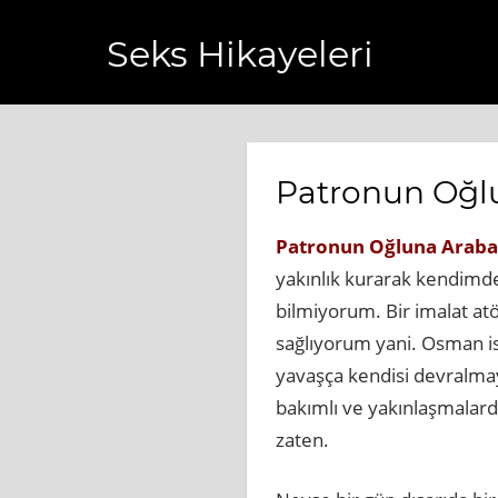
Seks Hikayeleri
slihaberi.com.tr
https://www.bagcilarhaberler.com.tr
http
Patronun Oğl
Patronun Oğluna Arab
yakınlık kurarak kendimde
bilmiyorum. Bir imalat atö
sağlıyorum yani. Osman is
yavaşça kendisi devralmaya
bakımlı ve yakınlaşmalard
zaten.