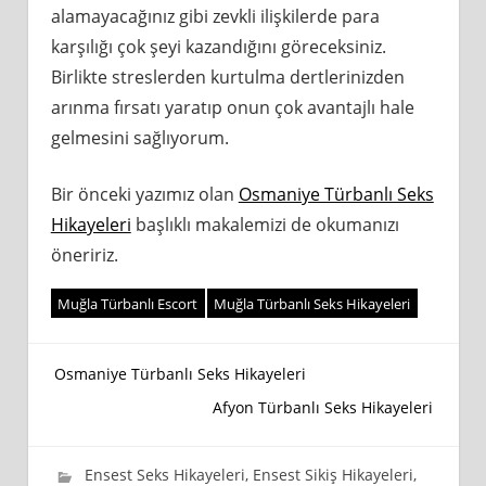
alamayacağınız gibi zevkli ilişkilerde para
karşılığı çok şeyi kazandığını göreceksiniz.
Birlikte streslerden kurtulma dertlerinizden
arınma fırsatı yaratıp onun çok avantajlı hale
gelmesini sağlıyorum.
Bir önceki yazımız olan
Osmaniye Türbanlı Seks
Hikayeleri
başlıklı makalemizi de okumanızı
öneririz.
Muğla Türbanlı Escort
Muğla Türbanlı Seks Hikayeleri
Yazı
Osmaniye Türbanlı Seks Hikayeleri
Afyon Türbanlı Seks Hikayeleri
gezinmesi
23 Nisan 2023
wpadmin_745cb4
Ensest Seks Hikayeleri
,
Ensest Sikiş Hikayeleri
,