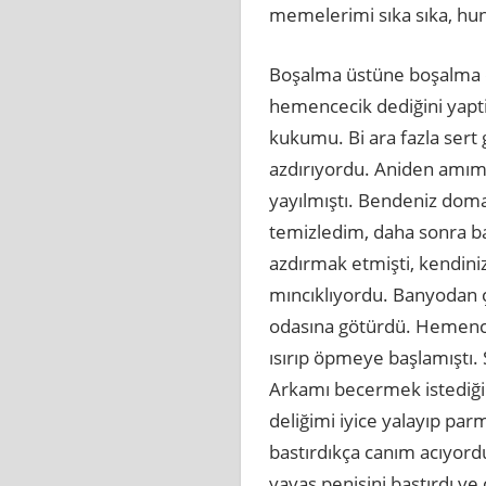
memelerimi sıka sıka, hu
Boşalma üstüne boşalma o
hemencecik dediğini yapt
kukumu. Bi ara fazla sert g
azdırıyordu. Aniden amımd
yayılmıştı. Bendeniz doma
temizledim, daha sonra bany
azdırmak etmişti, kendini
mıncıklıyordu. Banyodan ç
odasına götürdü. Hemenc
ısırıp öpmeye başlamıştı.
Arkamı becermek istediğin
deliğimi iyice yalayıp pa
bastırdıkça canım acıyord
yavaş penisini bastırdı ve