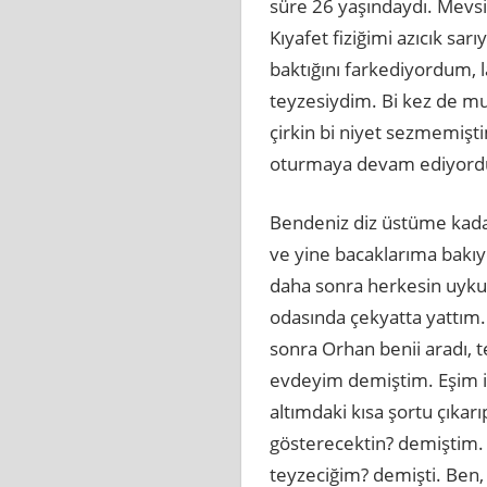
süre 26 yaşındaydı. Mevsim
Kıyafet fiziğimi azıcık sa
baktığını farkediyordum, 
teyzesiydim. Bi kez de m
çirkin bi niyet sezmemişti
oturmaya devam ediyorduk
Bendeniz diz üstüme kada
ve yine bacaklarıma bakı
daha sonra herkesin uykus
odasında çekyatta yattım
sonra Orhan benii aradı, 
evdeyim demiştim. Eşim iş
altımdaki kısa şortu çıkar
gösterecektin? demiştim.
teyzeciğim? demişti. Ben