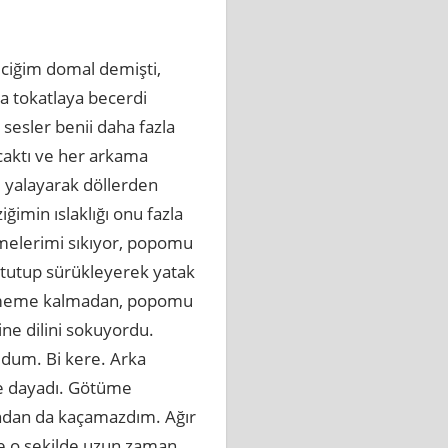
ciğim domal demişti,
a tokatlaya becerdi
 sesler benii daha fazla
caktı ve her arkama
 yalayarak döllerden
iğimin ıslaklığı onu fazla
emelerimi sıkıyor, popomu
 tutup sürükleyerek yatak
dememe kalmadan, popomu
ne dilini sokuyordu.
ldum. Bi kere. Arka
me dayadı. Götüme
tından da kaçamazdım. Ağır
ve o sekilde uzun zaman