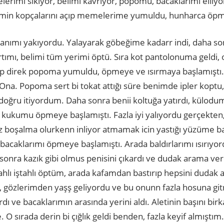
imi sıkıyor, belimi kavrıyor, popomu, bacaklarımı elliyo
nimin kopçalarını açıp memelerime yumuldu, hunharca öpm
anımı yakıyordu. Yalayarak göbeğime kadarr indi, daha son
tımı, belimi tüm yerimi öptü. Sıra kot pantolonuma geldi, 
ip direk popoma yumuldu, öpmeye ve ısırmaya başlamıştı. 
Ona. Popoma sert bi tokat attığı süre benimde ipler koptu,
doğru itiyordum. Daha sonra benii koltuğa yatırdı, külo
ı, kukumu öpmeye başlamıştı. Fazla iyi yalıyordu gerçekten,
z boşalma olurkenn inliyor atmamak icin yastığı yüzüme 
acaklarımı öpmeye başlamıştı. Arada baldırlarımı ısırıyordu,
nra kazık gibi olmus penisini çıkardı ve dudak arama verd
i iştahlı iştahlı öptüm, arada kafamdan bastırıp hepsini dud
 gözlerimden yaşş geliyordu ve bu onunn fazla hosuna git
rdı ve bacaklarımın arasında yerini aldı. Aletinin başını bi
. O sırada derin bi çığlık geldi benden, fazla keyif almıştı