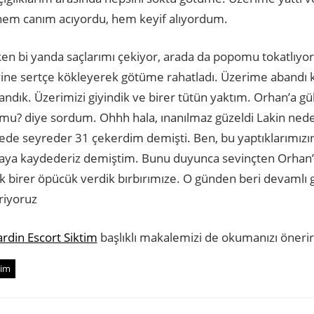
 hem canım acıyordu, hem keyif alıyordum.
en bi yanda saçlarımı çekiyor, arada da popomu tokatlıyo
ine sertçe kökleyerek götüme rahatladı. Üzerime abandı k
andık. Üzerimizi giyindik ve birer tütün yaktım. Orhan’a g
 mu? diye sordum. Ohhh hala, ınanılmaz güzeldi Lakin ned
irede seyreder 31 çekerdim demişti. Ben, bu yaptıklarımızın 
maya kaydederiz demiştim. Bunu duyunca sevinçten Orhan’ın
 birer öpücük verdik bırbırımıze. O günden beri devamlı 
iriyoruz
rdin Escort Siktim
başlıklı makalemizi de okumanızı önerir
tim