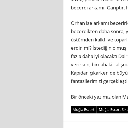
becerdi arkamı. Gariptir,
Orhan ise arkamı becerirk
becerdikten daha sonra, y
üstümden kalktı ve toparl
erdin mi? İstediğin olmuş
fazla daha iyi olacaktı Da
verirsen, birdahaki calış
Kapıdan çıkarken de büyük
fantazilerimizi gerçekleşt
Bir önceki yazımız olan
Ma
Muğla Escort
Muğla Escort Sik