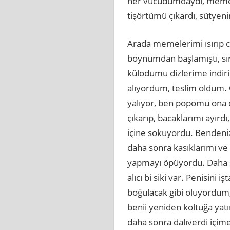
her vücudumdaydı, memeler
tişörtümü çıkardı, sütye
Arada memelerimi ısırıp c
boynumdan başlamıştı, sır
külodumu dizlerime indir
alıyordum, teslim oldum. 
yalıyor, ben popomu ona 
çıkarıp, bacaklarımı ayırd
içine sokuyordu. Bendeni
daha sonra kasıklarımı ve b
yapmayı öpüyordu. Daha so
alıcı bi siki var. Penisin
boğulacak gibi oluyordum,
benii yeniden koltuğa yatı
daha sonra dalıverdi içime