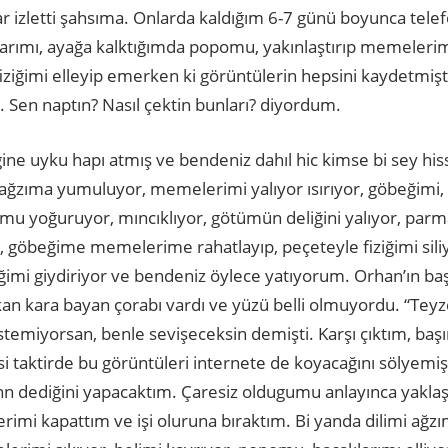
lar izletti şahsıma. Onlarda kaldığım 6-7 günü boyunca tel
arımı, ayağa kalktığımda popomu, yakınlaştırıp memelerim
iziğimi elleyip emerken ki görüntülerin hepsini kaydetmişt
 Sen naptın? Nasıl çektin bunları? diyordum.
ine uyku hapı atmış ve bendeniz dahıl hic kimse bi sey h
ğzıma yumuluyor, memelerimi yalıyor ısırıyor, göbeğimi,
omu yoğuruyor, mıncıklıyor, götümün deliğini yalıyor, parm
r, göbeğime memelerime rahatlayıp, peçeteyle fiziğimi sili
iğimi giydiriyor ve bendeniz öylece yatıyorum. Orhan’ın b
kan kara bayan çorabı vardı ve yüzü belli olmuyordu. “Teyz
emiyorsan, benle sevişeceksin demişti. Karşı çıktım, başın
i taktirde bu görüntüleri internete de koyacağını sölyemiş
 dediğini yapacaktım. Çaresiz oldugumu anlayınca yaklaşt
mi kapattım ve işi oluruna bıraktım. Bi yanda dilimi ağzım