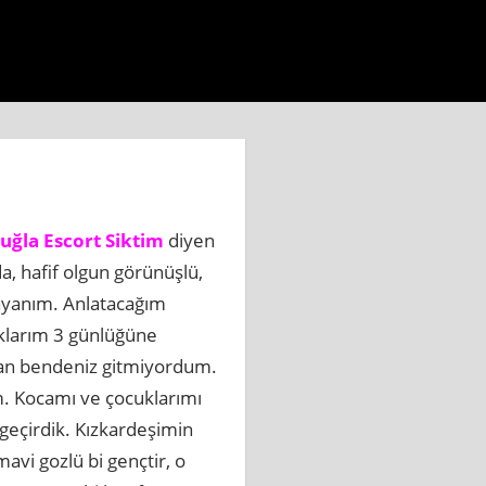
ri.com.tr
https://www.beylikduzuhaberbul.com.tr
https:
uğla Escort Siktim
diyen
a, hafif olgun görünüşlü,
bayanım. Anlatacağım
uklarım 3 günlüğüne
dan bendeniz gitmiyordum.
m. Kocamı ve çocuklarımı
geçirdik. Kızkardeşimin
avi gozlü bi gençtir, o