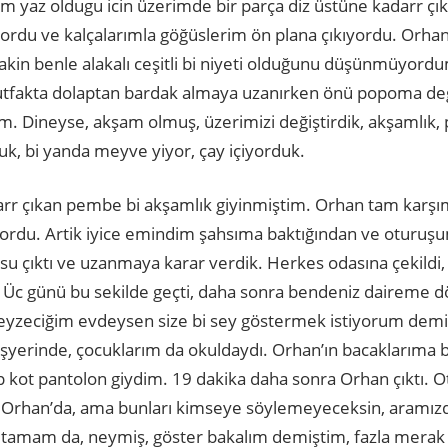
 yaz oldugu icin üzerimde bir parça diz üstüne kadarr çıkan
rıyordu ve kalçalarımla göğüslerim ön plana çıkıyordu. Orhan
lakin benle alakalı ceşitli bi niyeti olduğunu düşünmüyord
utfakta dolaptan bardak almaya uzanırken önü popoma değd
m. Dineyse, akşam olmuş, üzerimizi değiştirdik, akşamlık, p
, bi yanda meyve yiyor, çay içiyorduk.
rr çıkan pembe bi akşamlık giyinmiştim. Orhan tam karşı
yordu. Artik iyice emindim şahsıma baktığından ve oturuş
u çıktı ve uzanmaya karar verdik. Herkes odasına çekildi
. Üc günü bu sekilde geçti, daha sonra bendeniz daireme 
teyzeciğim evdeysen size bi sey göstermek istiyorum demiş
yerinde, çocuklarım da okuldaydı. Orhan’ın bacaklarıma bak
ıp kot pantolon giydim. 19 dakika daha sonra Orhan çıktı. 
 Orhan’da, ama bunları kimseye söylemeyeceksin, aramızd
, tamam da, neymiş, göster bakalım demiştim, fazla merak