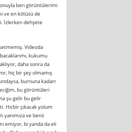
efonuyla ben görüntülerimi
i ve en kötüsü de
i. İzlerken dehşete
issetmemiş. Videoda
 bacaklarımı, kukumu
aklıyor, daha sonra da
yor, hiç bir şey olmamış
aşındaysa, burnuna kadarr
eciğim, bu görüntüleri
a şu gelir bu gelir
ti. Hicbir çıkacak yolum
ı yanımıza ve benii
ı emiyor, bi yanda da eli