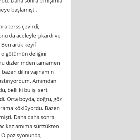
rdu. Daha sonra bi hışımla
eye başlamıştı.
ra terss çevirdi,
onu da aceleyle çıkardı ve
Ben artik keyif
 o götümün deliğini
dumu dizlerimden tamamen
 bazen dilini vajinamın
bastırıyordum. Amımdan
 belli ki bu işi sert
i. Orta boyda, doğru, göz
ak arama köklüyordu. Bazen
mişti. Daha daha sonra
rkac kez amıma sürttükten
m. O pozisyonunda,