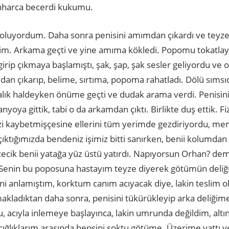
nharca becerdi kukumu.
luyordum. Daha sonra penisini amımdan çıkardı ve teyze
im. Arkama geçti ve yine amıma kökledi. Popomu tokatlay
irip çıkmaya başlamıştı, şak, şap, şak sesler geliyordu ve o
an çıkarıp, belime, sırtıma, popoma rahatladı. Dölü sımsı
lık haldeyken önüme geçti ve dudak arama verdi. Penisini
oya gittik, tabi o da arkamdan çıktı. Birlikte duş ettik. Fiz
zi kaybetmişçesine ellerini tüm yerimde gezdiriyordu, m
ıktığımızda bendeniz işimiz bitti sanırken, benii kolumdan
ecik benii yatağa yüz üstü yatırdı. Napıyorsun Orhan? 
 Senin bu poposuna hastayım teyze diyerek götümün deliği
i anlamıştım, korktum canım acıyacak diye, lakin teslim o
rmakladıktan daha sonra, penisini tükürükleyip arka deliği
u, acıyla inlemeye başlayınca, lakin umrunda değildim, al
 çığlıklarım arasında hepsini soktu götüme. Üzerime yattı 