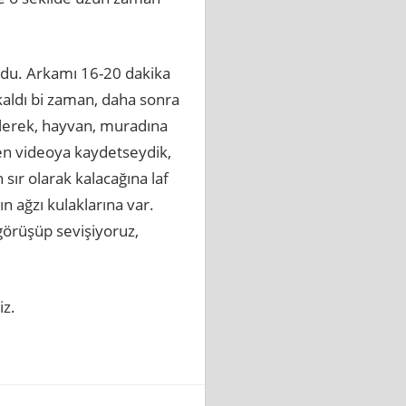
rdu. Arkamı 16-20 dakika
aldı bi zaman, daha sonra
ülerek, hayvan, muradına
en videoya kaydetseydik,
sır olarak kalacağına laf
 ağzı kulaklarına var.
görüşüp sevişiyoruz,
iz.