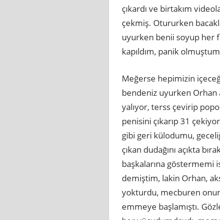
çıkardı ve birtakım video
çekmiş. Otururken bacakl
uyurken benii soyup her f
kapıldım, panik olmuştum.
Meğerse hepimizin içeceğ
bendeniz uyurken Orhan a
yalıyor, terss çevirip pop
penisini çıkarıp 31 çekiyo
gibi geri külodumu, gecel
çıkan dudağını açıkta bıra
başkalarına göstermemi ist
demiştim, lakin Orhan, aks
yokturdu, mecburen onunn
emmeye başlamıştı. Gözleri