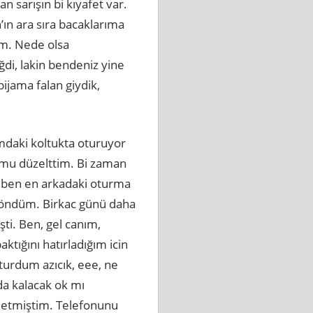
 sarışın bi kıyafet var.
’ın ara sıra bacaklarıma
um. Nede olsa
i, lakin bendeniz yine
ijama falan giydik,
mdaki koltukta oturuyor
umu düzelttim. Bi zaman
, ben en arkadaki oturma
döndüm. Birkac günü daha
ti. Ben, gel canım,
tığını hatırladığım icin
Oturdum azıcık, eee, ne
a kalacak ok mı
 etmiştim. Telefonunu