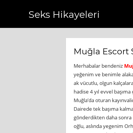
Seks Hikayeleri
aberi.com.tr
https://www.bagcilarhaberler.com.tr
https:/
Muğla Escort 
Merhabalar bendeniz
Muğ
yeğenim ve benimle alakalı
ak vücutlu, olgun kalçala
hadise 4 yıl evvel başıma
Muğla’da oturan kayınval
Dairede tek başıma kalmay
gönderdikten daha sonra ö
oğlu, aslında yegenim Orh