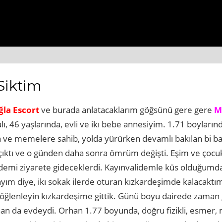
/www.beyogluhaberbul.com.tr
https://www.cekmekoyhabe
Siktim
la Escort
ve burada anlatacaklarım göğsünü gere gere
M
, 46 yaşlarında, evli ve ikı bebe annesiyim. 1.71 boylarınd
ra ve memelere sahib, yolda yürürken devamlı bakılan bi 
 çıktı ve o günden daha sonra ömrüm değişti. Eşim ve çoc
idemi ziyarete gideceklerdi. Kayınvalidemle küs olduğum
ım diye, ikı sokak ilerde oturan kızkardeşimde kalacaktı
ğlenleyin kızkardeşime gittik. Günü boyu dairede zaman 
an da evdeydi. Orhan 1.77 boyunda, doğru fizikli, esmer, m