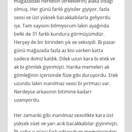
mağazadaki herkesin (erkeklerin) alaka odağı
olmuş. Her günü farklı giyisiler giyiyor, fazla
sexsi ve üst yüksek bacakkabılarla geliyordu
işe. Tam sayısını bilmiyorum lakin ayağında
belki de 31 farklı kundura görmüşümdür.
Herşey de bir birinden şık ve seksiydi. Bi pazar
günü mağazada fazla az kisi varken katta
sadece ikimiz kaldık. Dilek uzun kara bi etek ve
ak bi gömlek giyinmişti. Harika memeleri ak
gömleğinin içerisinde füze gibi duruyordu. Etek
uzundu lakin ınanılmaz sexsi bi yırtmacı var.
Nerdeyse arkasının bitimine kadarr
uzanıyordu.
Her zamanki gibi ınanılmaz sexsilikte kara üst
yüksek süet ve yarı acık bacakkabılar giyinmişti.
İlk sefer o günü fark ediyordum memelerinden