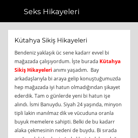
Seks Hikayeleri
om.tr
https://www.bagcilarhaberler.com.tr
https://www.b
Kütahya Sikiş Hikayeleri
Bendeniz yaklaşık üc sene kadarr evvel bi
mağazada çalışıyordum. İşte burada
Kütahya
Sikiş Hikayeleri
anımı yaşadım. Bay
arkadaşlarıyla bi araya gelip konuştuğumuzda
hep mağazada iyi hatun olmadığından şikayet
ederdik. Tam o günlerde yeni bi hatun işe
alındı. İsmi Banuydu. Siyah 24 yaşında, minyon
tipli lakin ınanılmaz dik ve vücuduna oranla
buyuk memelere sahipti. Belki de bu kadarr
alaka çekmesinin nedeni de buydu. Bi sırada