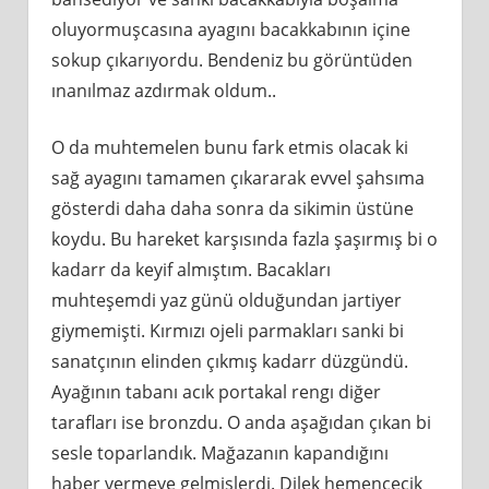
oluyormuşcasına ayagını bacakkabının içine
sokup çıkarıyordu. Bendeniz bu görüntüden
ınanılmaz azdırmak oldum..
O da muhtemelen bunu fark etmis olacak ki
sağ ayagını tamamen çıkararak evvel şahsıma
gösterdi daha daha sonra da sikimin üstüne
koydu. Bu hareket karşısında fazla şaşırmış bi o
kadarr da keyif almıştım. Bacakları
muhteşemdi yaz günü olduğundan jartiyer
giymemişti. Kırmızı ojeli parmakları sanki bi
sanatçının elinden çıkmış kadarr düzgündü.
Ayağının tabanı acık portakal rengı diğer
tarafları ise bronzdu. O anda aşağıdan çıkan bi
sesle toparlandık. Mağazanın kapandığını
haber vermeye gelmişlerdi. Dilek hemencecik