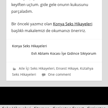
keyiften uçtum. gide gele onunn kukusunu
parçaladım.
Bir önceki yazımız olan
Konya Seks Hikayeleri
başlıklı makalemizi de okumanızı öneririz.
Yazı
Konya Seks Hikayeleri
Evli Ablamı Kocası İşe Gidince Sikiyorum
gezinmesi
11 Ekim 2019
wpadmin_745cb4
Aile İçi Seks Hikayeleri
,
Ensest Hikaye
,
Kütahya
Seks Hikayeleri
One comment