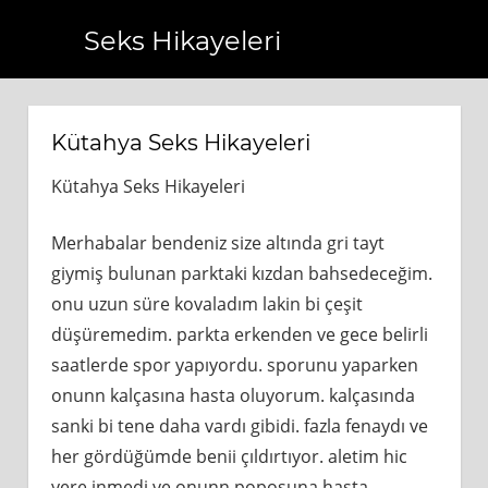
Seks Hikayeleri
.com.tr
https://www.bagcilarhaberler.com.tr
https://www
Kütahya Seks Hikayeleri
Kütahya Seks Hikayeleri
Merhabalar bendeniz size altında gri tayt
giymiş bulunan parktaki kızdan bahsedeceğim.
onu uzun süre kovaladım lakin bi çeşit
düşüremedim. parkta erkenden ve gece belirli
saatlerde spor yapıyordu. sporunu yaparken
onunn kalçasına hasta oluyorum. kalçasında
sanki bi tene daha vardı gibidi. fazla fenaydı ve
her gördüğümde benii çıldırtıyor. aletim hic
yere inmedi ve onunn poposuna hasta