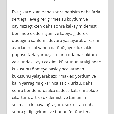
Eve çıkardıktan daha sonra penisim daha fazla
sertleşti. eve girer girmez su koydum ve
çayımızı içtikten daha sonra kalkayım demişti.
benimde ok demiştim ve kapıya giderek
dudağına sarıldım. duvara yaslayarak arkasını
avuçladım. bi yanda da öpüşüyorduk lakin
poposu fazla yumuşaktı. onu odama soktum
ve altındaki taytı çektim. külotunun aralığından
kukusunu öpmeye başlayınca. aradan
kukusunu yalayarak azdırmak ediyordum ve
kalın yarrağımı çıkarınca azıcık ürktü. daha
sonra bendeniz usulca sadece kafasını sokup
çıkarttım. artik sok demişti ve tamamını
sokmak icin baya uğraştım. soktuktan daha
sonra gidip geldım. ve bunun üstüne fena