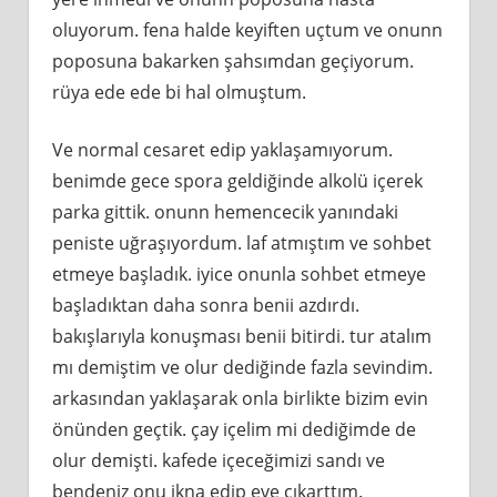
oluyorum. fena halde keyiften uçtum ve onunn
poposuna bakarken şahsımdan geçiyorum.
rüya ede ede bi hal olmuştum.
Ve normal cesaret edip yaklaşamıyorum.
benimde gece spora geldiğinde alkolü içerek
parka gittik. onunn hemencecik yanındaki
peniste uğraşıyordum. laf atmıştım ve sohbet
etmeye başladık. iyice onunla sohbet etmeye
başladıktan daha sonra benii azdırdı.
bakışlarıyla konuşması benii bitirdi. tur atalım
mı demiştim ve olur dediğinde fazla sevindim.
arkasından yaklaşarak onla birlikte bizim evin
önünden geçtik. çay içelim mi dediğimde de
olur demişti. kafede içeceğimizi sandı ve
bendeniz onu ikna edip eve çıkarttım.