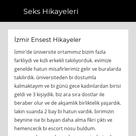
Seks Hikayeleri
.com.tr
https://www.bagcilarhaberler.com.tr
https://www.
İzmir Ensest Hikayeler
İzmir’de üniversite ortamımız bizim fazla
farklıydı ve kızlı erkekli takılıyorduk. evimize
genelde hatun misafirlerimiz gelir ve buralarda
takılırdık. üniversiteden bi dostumla
kalmaktayım ve bi günü gece kadınlardan birisi
geldi ve 3 kişiydik. biz ara sıra dostlar ıle
beraber olur ve de akşamlık birliktelik yaşardık.
lakin suanda 2 bay bi hatun vardık. birimizin
beynine ise bi bayan daha alma fikri çıktı ve
hemencecik bi escort nosu buldum.