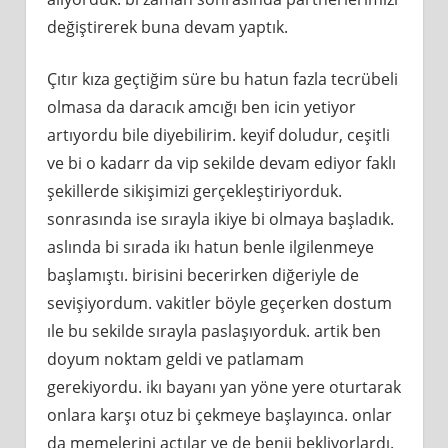
değiştirerek buna devam yaptık.
Çıtır kıza geçtiğim süre bu hatun fazla tecrübeli
olmasa da daracık amcığı ben icin yetiyor
artıyordu bile diyebilirim. keyif doludur, ceşitli
ve bi o kadarr da vip sekilde devam ediyor faklı
şekillerde sikişimizi gerçekleştiriyorduk.
sonrasında ise sırayla ikiye bi olmaya başladık.
aslında bi sırada ikı hatun benle ilgilenmeye
başlamıştı. birisini becerirken diğeriyle de
sevişiyordum. vakitler böyle geçerken dostum
ıle bu sekilde sırayla paslaşıyorduk. artik ben
doyum noktam geldi ve patlamam
gerekiyordu. ikı bayanı yan yöne yere oturtarak
onlara karşı otuz bi çekmeye başlayınca. onlar
da memelerini açtılar ve de benii bekliyorlardı.