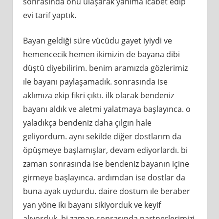
sonrasında onu ulaşarak yanıma icabet edip
evi tarif yaptık.
Bayan geldiği süre vücüdu gayet iyiydi ve
hemencecik hemen ikimizin de bayana dibi
düştü diyebilirim. benim aramızda gözlerimiz
ıle bayanı paylaşamadık. sonrasında ise
aklımıza ekip fikri çıktı. ilk olarak bendeniz
bayanı aldık ve aletmi yalatmaya başlayınca. o
yaladıkça bendeniz daha çılgın hale
geliyordum. aynı sekilde diğer dostlarım da
öpüşmeye başlamışlar, devam ediyorlardı. bi
zaman sonrasında ise bendeniz bayanın içine
girmeye başlayınca. ardımdan ise dostlar da
buna ayak uydurdu. daire dostum ıle beraber
yan yöne ikı bayanı sikiyorduk ve keyif
alıyorduk. bi zaman sonrasında partnerlerimizi