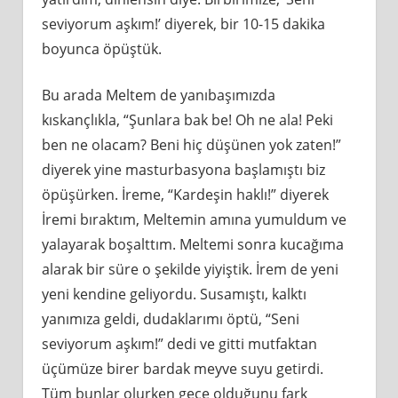
seviyorum aşkım!’ diyerek, bir 10-15 dakika
boyunca öpüştük.
Bu arada Meltem de yanıbaşımızda
kıskançlıkla, “Şunlara bak be! Oh ne ala! Peki
ben ne olacam? Beni hiç düşünen yok zaten!”
diyerek yine masturbasyona başlamıştı biz
öpüşürken. İreme, “Kardeşin haklı!” diyerek
İremi bıraktım, Meltemin amına yumuldum ve
yalayarak boşalttım. Meltemi sonra kucağıma
alarak bir süre o şekilde yiyiştik. İrem de yeni
yeni kendine geliyordu. Susamıştı, kalktı
yanımıza geldi, dudaklarımı öptü, “Seni
seviyorum aşkım!” dedi ve gitti mutfaktan
üçümüze birer bardak meyve suyu getirdi.
Tüm bunlar olurken gece olduğunu fark