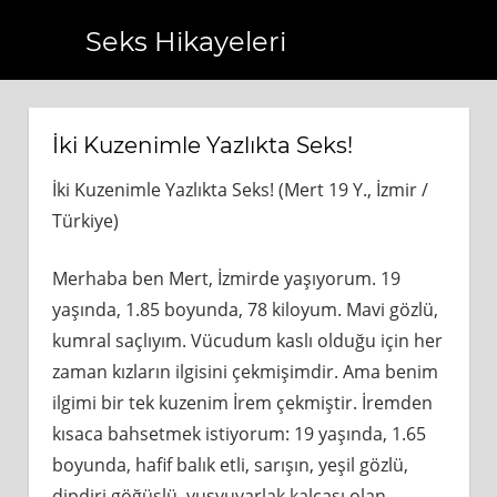
Seks Hikayeleri
www.bagcilarhaberler.com.tr
https://www.beyogluhaberbu
İki Kuzenimle Yazlıkta Seks!
İki Kuzenimle Yazlıkta Seks! (Mert 19 Y., İzmir /
Türkiye)
Merhaba ben Mert, İzmirde yaşıyorum. 19
yaşında, 1.85 boyunda, 78 kiloyum. Mavi gözlü,
kumral saçlıyım. Vücudum kaslı olduğu için her
zaman kızların ilgisini çekmişimdir. Ama benim
ilgimi bir tek kuzenim İrem çekmiştir. İremden
kısaca bahsetmek istiyorum: 19 yaşında, 1.65
boyunda, hafif balık etli, sarışın, yeşil gözlü,
dipdiri göğüslü, yusyuvarlak kalçası olan,