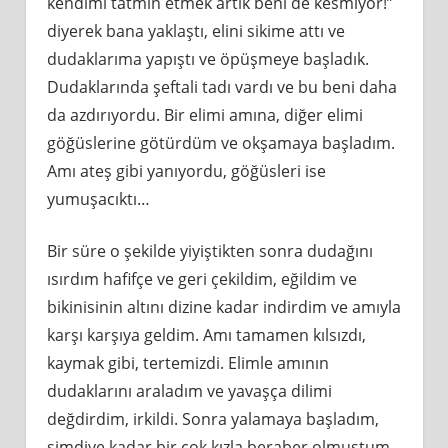
kendimi tatmin etmek artık beni de kesmiyor!”
diyerek bana yaklaştı, elini sikime attı ve
dudaklarıma yapıştı ve öpüşmeye başladık.
Dudaklarında şeftali tadı vardı ve bu beni daha
da azdırıyordu. Bir elimi amına, diğer elimi
göğüslerine götürdüm ve okşamaya başladım.
Amı ateş gibi yanıyordu, göğüsleri ise
yumuşacıktı…
Bir süre o şekilde yiyiştikten sonra dudağını
ısırdım hafifçe ve geri çekildim, eğildim ve
bikinisinin altını dizine kadar indirdim ve amıyla
karşı karşıya geldim. Amı tamamen kılsızdı,
kaymak gibi, tertemizdi. Elimle amının
dudaklarını araladım ve yavaşça dilimi
değdirdim, irkildi. Sonra yalamaya başladım,
şimdiye kadar bir çok kızla beraber olmuştum