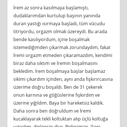
İrem az sonra kasılmaya başlamıştı,
dudaklarımdan kurtulup başının yanında
duran yastığı ısırmaya başladı, tüm vücudu
titriyordu, orgazm olmak üzereydi. Bu arada
bende kasılıyordum, içine boşalmak
istemediğimden çıkarmak zorundaydım, fakat
İremi orgazm etmeden çıkaramazdım, kendimi
biraz daha sıktım ve İremin boşalmasını
bekledim. İrem boşalmaya başlar başlamaz
sikimi çıkardım içinden, aynı anda fışkırırcasına
üzerime doğru boşaldı. Ben de 31 çekerek
onun karnına ve göğüslerine fışkırdım ve
üzerine yığıldım. Baya bir hareketsiz kaldık.
Daha sonra ben doğruldum ve İremi
kucaklayarak tekli koltuktan alıp üçlü koltuğa
yatırdım, dinlensin diye. Birbirimize, ‘Seni