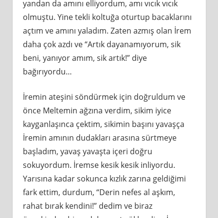
yandan da amını elliyordum, amı vıcık vıcık
olmuştu. Yine tekli koltuğa oturtup bacaklarını
açtım ve amını yaladım. Zaten azmış olan İrem
daha çok azdı ve “Artık dayanamıyorum, sik
beni, yanıyor amım, sik artık!” diye
bağırıyordu…
İremin ateşini söndürmek için doğruldum ve
önce Meltemin ağzına verdim, sikim iyice
kayganlaşınca çektim, sikimin başını yavaşça
İremin amının dudakları arasına sürtmeye
başladım, yavaş yavaşta içeri doğru
sokuyordum. İremse kesik kesik inliyordu.
Yarısına kadar sokunca kızlık zarına geldiğimi
fark ettim, durdum, “Derin nefes al aşkım,
rahat bırak kendini!” dedim ve biraz