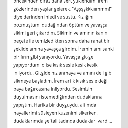
öncekinden biraz daha sert yüklendim. İrem
gözlerinden yaşlar gelerek, “Aşşşşkkkııımmm!”
diye derinden inledi ve sustu. Kızlığını
bozmuştum, dudağından öptüm ve yavaşça
sikimi geri çıkardım. Sikimin ve amının kanını
peçete ile temizledikten sonra daha rahat bir
şekilde amına yavaşça girdim. İremin amı sanki
bir fırın gibi yanıyordu. Yavaşça git-gel
yapıyordum, o ise kısık sesle kesik kesik
inliyordu. Gitgide hızlanmaya ve amını deli gibi
sikmeye başladım. İrem artık kısık sesle değil
baya bağırcasına inliyordu. Sesimizin
duyulmasını istemediğimden dudaklarına
yapıştım. Harika bir duyguydu, altımda
hayallerimi süsleyen kuzenimi sikerken,
dudaklarımda şeftali tadında dudakları vardı…