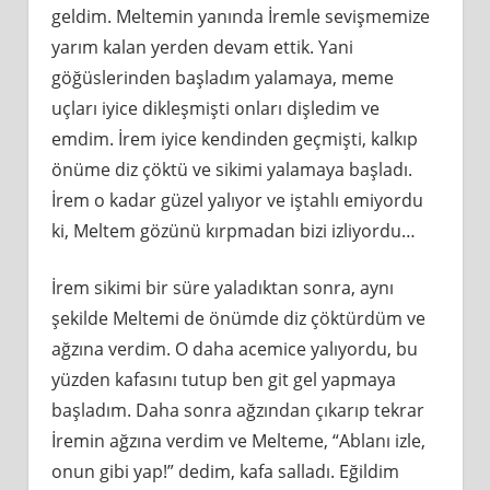
geldim. Meltemin yanında İremle sevişmemize
yarım kalan yerden devam ettik. Yani
göğüslerinden başladım yalamaya, meme
uçları iyice dikleşmişti onları dişledim ve
emdim. İrem iyice kendinden geçmişti, kalkıp
önüme diz çöktü ve sikimi yalamaya başladı.
İrem o kadar güzel yalıyor ve iştahlı emiyordu
ki, Meltem gözünü kırpmadan bizi izliyordu…
İrem sikimi bir süre yaladıktan sonra, aynı
şekilde Meltemi de önümde diz çöktürdüm ve
ağzına verdim. O daha acemice yalıyordu, bu
yüzden kafasını tutup ben git gel yapmaya
başladım. Daha sonra ağzından çıkarıp tekrar
İremin ağzına verdim ve Melteme, “Ablanı izle,
onun gibi yap!” dedim, kafa salladı. Eğildim