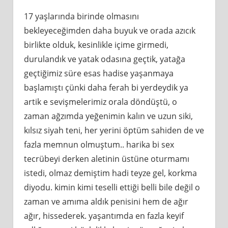
17 yaşlarında birinde olmasını
bekleyeceğimden daha buyuk ve orada azıcık
birlikte olduk, kesinlikle içime girmedi,
durulandık ve yatak odasına geçtik, yatağa
geçtiğimiz süre esas hadise yaşanmaya
başlamıştı çünki daha ferah bi yerdeydik ya
artik e sevişmelerimiz orala döndüştü, o
zaman ağzımda yeğenimin kalın ve uzun siki,
kılsız siyah teni, her yerini öptüm sahiden de ve
fazla memnun olmuştum.. harika bi sex
tecrübeyi derken aletinin üstüne oturmamı
istedi, olmaz demiştim hadi teyze gel, korkma
diyodu. kimin kimi teselli ettiği belli bile değil o
zaman ve amıma aldık penisini hem de ağır
ağır, hissederek. yaşantımda en fazla keyif