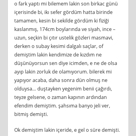
o fark yaptı mi bilemem lakin son birkac günü
içerisinde bi, ikı sefer gördüm hatta birinde
tamamen, kesin bi sekilde gördüm ki fiziği
kaslanmış, 174cm boylarında ve siyah, ince –
uzun, seçkin bi çıtır ustelik gözleri masmavi,
derken o subay kesimi dalgalı saçlar, of
demiştim lakin kendimize de kızdım ne
düşünüyorsun sen diye icimden, e ne de olsa
ayıp lakin zorluk de olamıyorum. bilerek mi
yapıyor acaba, daha sonra dün olmuş ne
olduysa… duştayken yegenim benii çağırdı,
teyze gelsene, o zaman kapının ardından
efendim demiştim. şahsıma banyo jeli ver,
bitmiş demişti.
Ok demiştim lakin içeride, e gel o süre demişti.