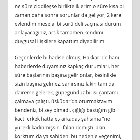
ne süre ciddileşse birlikteliklerim o süre kısa bi
zaman daha sonra sorunlar da geliyor, 2 kere
evlendim mesela. bi sürü deli saçması durum
anlayacagınız, artik tamamen kendımı
duygusal ilişkilere kapattım diyebilirim.
Geçenlerde bi hadise olmuş, Hakkari’de hani
haberlerde duyarsınız kapkaç durumları, her
süre başlarının başına gelir onlar, kesinlikle
sizin başına gelmez, sanırsınız lakin tam da
daireme gelerek, güpegündüz birisi çantamı
çalmaya çalıştı, üsküdar’da oturmaktayım
bendeniz, bi sey olmadı, çığlığı bastığım gibi
kactı erkek hatta eş arkadaş şahsıma “ne
yürekli kadınmışsın” falan demişti lakin
korktum da ya sahiden. bu nedenle yeğenimi,