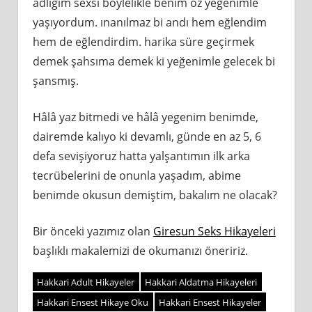
adlığım sexsi böylelikle benim öz yeğenimle
yaşıyordum. ınanılmaz bi andı hem eğlendim
hem de eğlendirdim. harika süre geçirmek
demek şahsıma demek ki yeğenimle gelecek bi
şansmış.
Hâlâ yaz bitmedi ve hâlâ yegenim benimde,
dairemde kalıyo ki devamlı, günde en az 5, 6
defa sevişiyoruz hatta yalşantımın ilk arka
tecrübelerini de onunla yaşadım, abime
benimde okusun demiştim, bakalım ne olacak?
Bir önceki yazımız olan
Giresun Seks Hikayeleri
başlıklı makalemizi de okumanızı öneririz.
Hakkari Adult Hikayeler
Hakkari Aldatma Hikayeleri
Hakkari Ensest Hikaye Oku
Hakkari Ensest Hikayeler