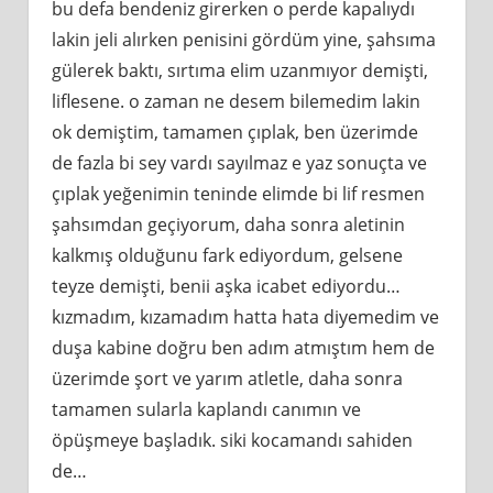
bu defa bendeniz girerken o perde kapalıydı
lakin jeli alırken penisini gördüm yine, şahsıma
gülerek baktı, sırtıma elim uzanmıyor demişti,
liflesene. o zaman ne desem bilemedim lakin
ok demiştim, tamamen çıplak, ben üzerimde
de fazla bi sey vardı sayılmaz e yaz sonuçta ve
çıplak yeğenimin teninde elimde bi lif resmen
şahsımdan geçiyorum, daha sonra aletinin
kalkmış olduğunu fark ediyordum, gelsene
teyze demişti, benii aşka icabet ediyordu…
kızmadım, kızamadım hatta hata diyemedim ve
duşa kabine doğru ben adım atmıştım hem de
üzerimde şort ve yarım atletle, daha sonra
tamamen sularla kaplandı canımın ve
öpüşmeye başladık. siki kocamandı sahiden
de…