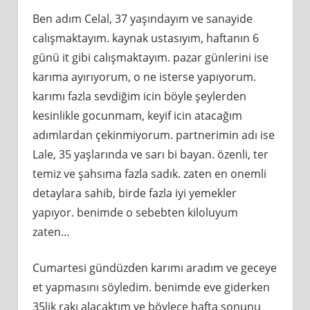
Ben adım Celal, 37 yaşındayım ve sanayide
calışmaktayım. kaynak ustasıyım, haftanın 6
günü it gibi calışmaktayım. pazar günlerini ise
karıma ayırıyorum, o ne isterse yapıyorum.
karımı fazla sevdiğim icin böyle şeylerden
kesinlikle gocunmam, keyif icin atacağım
adımlardan çekinmiyorum. partnerimin adı ise
Lale, 35 yaşlarında ve sarı bi bayan. özenli, ter
temiz ve şahsıma fazla sadık. zaten en onemli
detaylara sahib, birde fazla iyi yemekler
yapıyor. benimde o sebebten kiloluyum
zaten…
Cumartesi gündüzden karımı aradım ve geceye
et yapmasını söyledim. benimde eve giderken
35lik rakı alacaktım ve böylece hafta sonunu