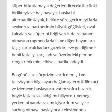
süper bi kutlamayla değerlendirecektik. çünki
birlikteyiz ve baş başayız. baska bi
alternatifimiz yok, birlikte süre geçirmeyi fazla
seviyoruz. partnerimin büyük göğüsleri, oval
kalçaları ve süper bi fiziği vardı. daire hanımı
olmasına ragmen fazla fit ve diğer bayanlara
taş çıkaracak kadarr guzeldır. eve geldiğimde
benii fazla iyi karşıladı ve üzerindeki pembe
renga renk mini elbisesi harikuladeydi.
Bu günü size sürprizim vardı demişti ve
televizyona bilgisayarı bağlamış. erotik film açtı
ve izlemeye başlayınca. zaten sofra hazırdı,
böyle fazla zevki aldığımı biliyordu. yemegi
yerken bi yanda rakımı içiyordum ve iyice
sarhoş olmaya başlayınca. televizyonda