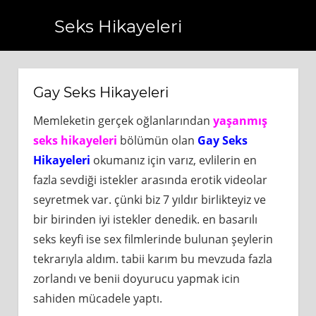
Seks Hikayeleri
.com.tr
https://www.bagcilarhaberler.com.tr
https://www.
Gay Seks Hikayeleri
Memleketin gerçek oğlanlarından
yaşanmış
seks hikayeleri
bölümün olan
Gay Seks
Hikayeleri
okumanız için varız, evlilerin en
fazla sevdiği istekler arasında erotik videolar
seyretmek var. çünki biz 7 yıldır birlikteyiz ve
bir birinden iyi istekler denedik. en basarılı
seks keyfi ise sex filmlerinde bulunan şeylerin
tekrarıyla aldım. tabii karım bu mevzuda fazla
zorlandı ve benii doyurucu yapmak icin
sahiden mücadele yaptı.