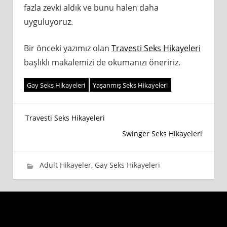
fazla zevki aldık ve bunu halen daha
uyguluyoruz.
Bir önceki yazımız olan
Travesti Seks Hikayeleri
başlıklı makalemizi de okumanızı öneririz.
Gay Seks Hikayeleri
Yaşanmış Seks Hikayeleri
Yazı
Travesti Seks Hikayeleri
Swinger Seks Hikayeleri
gezinmesi
2 Temmuz 2020
wpadmin_745cb4
Adult Hikayeler
,
Gay Seks Hikayeleri