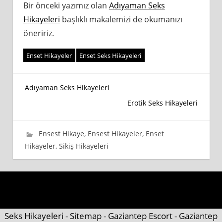
Bir önceki yazımız olan
Adıyaman Seks
Hikayeleri
başlıklı makalemizi de okumanızı
öneririz.
Enset Hikayeler
Enset Seks Hikayeleri
Yazı
Adıyaman Seks Hikayeleri
Erotik Seks Hikayeleri
gezinmesi
1 Temmuz 2020
wpadmin_745cb4
Ensest Hikaye
,
Ensest Hikayeler
,
Enset
Hikayeler
,
Sikiş Hikayeleri
Seks Hikayeleri
-
Sitemap
-
Gaziantep Escort
-
Gaziantep