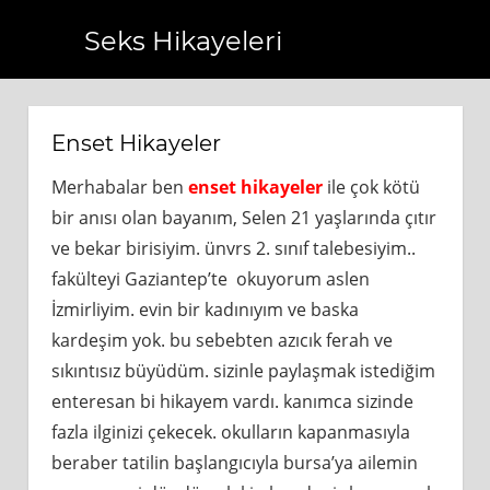
Seks Hikayeleri
.tr
https://www.bagcilarhaberler.com.tr
https://www.bey
Enset Hikayeler
Merhabalar ben
enset hikayeler
ile çok kötü
bir anısı olan bayanım, Selen 21 yaşlarında çıtır
ve bekar birisiyim. ünvrs 2. sınıf talebesiyim..
fakülteyi Gaziantep’te okuyorum aslen
İzmirliyim. evin bir kadınıyım ve baska
kardeşim yok. bu sebebten azıcık ferah ve
sıkıntısız büyüdüm. sizinle paylaşmak istediğim
enteresan bi hikayem vardı. kanımca sizinde
fazla ilginizi çekecek. okulların kapanmasıyla
beraber tatilin başlangıcıyla bursa’ya ailemin