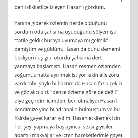
benii dikkatlice izleyen Hasan’ı gördüm.
Yanına giderek özlemin nerde olduğunu
sordum oda şahsıma uyuduğunu sölyemişti.
“tatile geldik buraya uyumaya mı gelmik”
demiştim ve güldüm. Hasan da bunu dememi
bekliyormuş gibi oturdu şahsıma dert
yanmaya başlamıştı. Hasan resmen özlemden
soğumuş hatta ayrılmak istiyor lakin aile zoru
vardı tabi. şöyle bi baktım da Hasan fazla çekici
ve göz alıcı biri. “bence özleme göre de değil”
diye geçirdim icimden. ben olmalıydı Hasan !
kendimize yine bi adranalin bulmuştum ve bu
fikirde gayet kararlıydım. Hasan etkilemek icin
her şeyi yapmaya başlayınca. sexsi giyisiler
abartılı makyajlar ve içten hareketlerimle gayet