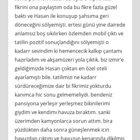
fikrini ona paylaştım oda bu fikre fazla güzel
baktı ve Hasan ile konuşup şahsıma geri
döneceğini sölyemişti. ertesi günü yine dairede
anlamsız boş sıkılırken özlemden mobil çıktı ve
tatilin pozitif sonuçlandığını sölyemişti o
kadarr sevindim ki hemencecik kalkıp çantamı
hazırladım ve akşamüzeri yola çıktık. biz izmir’e
geldiğimizde Hasan çoktan en özel oteli
ayarlamıştı bile. tatilimizi ne kadarr
sürdüreceğimize dair bi fikrimiz yokturdu
kanımca hic sonu gelmemeliydi. bendeniz
pansiyona yerleşir yerleşmez bikinilerimi
giydim ve kendımı havuza bıraktım. sanki
üzerimden kamyonlarca sorun attım. bira
yüzdükten daha sonra güneşlenmek icin
havuzdan çıktım ve havuzun kenarında dikilmiş