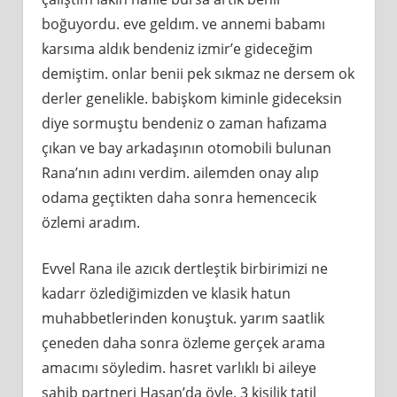
boğuyordu. eve geldım. ve annemi babamı
karsıma aldık bendeniz izmir’e gideceğim
demiştim. onlar benii pek sıkmaz ne dersem ok
derler genelikle. babişkom kiminle gideceksin
diye sormuştu bendeniz o zaman hafızama
çıkan ve bay arkadaşının otomobili bulunan
Rana’nın adını verdim. ailemden onay alıp
odama geçtikten daha sonra hemencecik
özlemi aradım.
Evvel Rana ile azıcık dertleştik birbirimizi ne
kadarr özlediğimizden ve klasik hatun
muhabbetlerinden konuştuk. yarım saatlik
çeneden daha sonra özleme gerçek arama
amacımı söyledim. hasret varlıklı bi aileye
sahib partneri Hasan’da öyle. 3 kişilik tatil