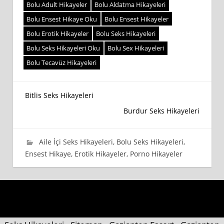
Bolu Adult Hikayeler
Bolu Aldatma Hikayeleri
Bolu Ensest Hikaye Oku
Bolu Ensest Hikayeler
Bolu Erotik Hikayeler
Bolu Seks Hikayeleri
Bolu Seks Hikayeleri Oku
Bolu Sex Hikayeleri
Bolu Tecavüz Hikayeleri
Yazı
Bitlis Seks Hikayeleri
Burdur Seks Hikayeleri
gezinmesi
28 Temmuz 2019
wpadmin_745cb4
Aile İçi Seks Hikayeleri
,
Bolu Seks Hikayeleri
,
Ensest Hikaye
,
Erotik Hikayeler
,
Porno Hikayeler