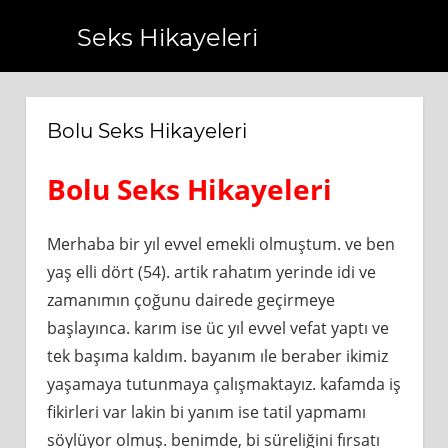
Seks Hikayeleri
om.tr
https://www.bagcilarhaberler.com.tr
https://www.b
Bolu Seks Hikayeleri
Bolu Seks Hikayeleri
Merhaba bir yıl evvel emekli olmuştum. ve ben
yaş elli dört (54). artik rahatım yerinde idi ve
zamanımın çoğunu dairede geçirmeye
başlayınca. karım ise üc yıl evvel vefat yaptı ve
tek başıma kaldım. bayanım ıle beraber ikimiz
yaşamaya tutunmaya çalışmaktayız. kafamda iş
fikirleri var lakin bi yanım ise tatil yapmamı
söylüyor olmuş. benimde, bi süreliğini fırsatı