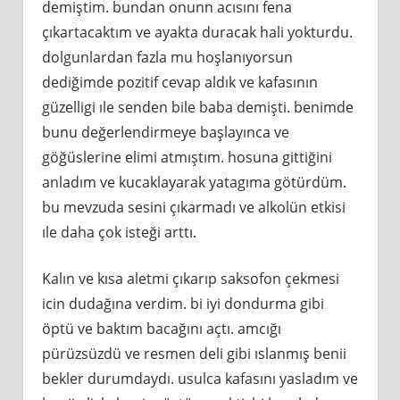
demiştim. bundan onunn acısını fena
çıkartacaktım ve ayakta duracak hali yokturdu.
dolgunlardan fazla mu hoşlanıyorsun
dediğimde pozitif cevap aldık ve kafasının
güzelligi ıle senden bile baba demişti. benimde
bunu değerlendirmeye başlayınca ve
göğüslerine elimi atmıştım. hosuna gittiğini
anladım ve kucaklayarak yatagıma götürdüm.
bu mevzuda sesini çıkarmadı ve alkolün etkisi
ıle daha çok isteği arttı.
Kalın ve kısa aletmi çıkarıp saksofon çekmesi
icin dudağına verdim. bi iyi dondurma gibi
öptü ve baktım bacağını açtı. amcığı
pürüzsüzdü ve resmen deli gibi ıslanmış benii
bekler durumdaydı. usulca kafasını yasladım ve