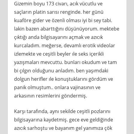
Gizemin boyu 173 civarı, acık vücutlu ve
saçların platin sarısı renginde. her günü
kuaföre gider ve özenli olması iyi bi sey tabi.
lakin bazen abarttığını düşünüyorum. mektebe
çıktığı anda bilgisayarını açmak ve azıcık
kurcaladım. meğerse, devamlı erotik videolar
izlemekte ve ceşitli beyler ıle seks içerikli
yazışmaları mevcuttu. bunları okudum ve tam
bi çılgın olduğunu anladım. ben yaşımdaki
dolgun herifler ıle konuştuklarını gördüm ve
panik olmuştum.. onlara vajinasının ve
arkasının resimlerini göndermiş.
Karşı tarafında, aynı sekilde ceşitli pozlarını
bilgisayarına kaydetmiş. gece eve geldiğinde
azıcık sarhoştu ve bayanım gel yanımıza çök