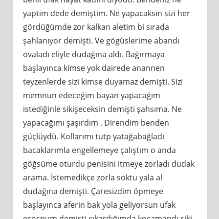
yaptim dede demiştim. Ne yapacaksın sizi her
gördüğümde zor kalkan aletim bi sırada
şahlanıyor demişti. Ve gögüslerime abandı
ovaladı eliyle dudağına aldı. Bağırmaya
başlayınca kimse yok dairede anannen
teyzenlerde sizi kimse duyamaz demişti. Sizi
memnun edeceğim bayan yapacağım
istediğinle sikişeceksin demişti şahsıma. Ne
yapacağımı şaşırdım . Direndim benden
güçlüydü. Kollarımı tutp yatağabağladı
bacaklarımla engellemeye çalıştım o anda
göğsüme oturdu penisini itmeye zorladı dudak
arama. İstemedikçe zorla soktu yala al
dudağına demişti. Çaresizdim öpmeye
başlayınca aferin bak yola geliyorsun ufak
orospum demişti çıkardığımda kocamandı siki .