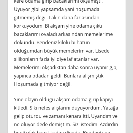
kere odama girip bacaklarımı okşamıştı.
Uyuyor gibi yapsamda yani hoşumada
gitmemiş değil. Lakin daha fazlasından
korkuyodum. Bi akşam yine odama çıktı
bacaklarımı ovaladı arkasından memelerime
dokundu. Bendeniz kilolu bi hatun
olduğumdan büyük memelerim var. Lisede
silikonların fazla iyi diye laf atanlar var.
Memelerimi okşadıktan daha sonra uyanır g,b,
yapınca odadan geldi. Bunlara alışmıştık.
Hoşumada gitmiyor değil.
Yine olayın oldugu akşam odama girip kapıyı
kitledi. Sıkı nefes alışlarını duyuyordum. Yatağa
gelip oturdu ve zamanı kenara itti. Uyandım ve
ne oluyor dede demiştim. Sizi istedim. Azdırdın
benii ufak hayat kadını diyodu. Bendeniz ne