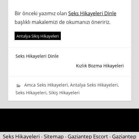
Bir önceki yazımız olan
Seks Hikayeleri Dinle
başlıklı makalemizi de okumanızı öneririz.
Antalya Sikiş Hikayeleri
Yazı
Seks Hikayeleri Dinle
Kızlık Bozma Hikayeleri
gezinmesi
9 Eylül 2020
wpadmin_745cb4
Amca Seks Hikayeleri
,
Antalya Seks Hikayeleri
,
Seks Hikayeleri
,
Sikiş Hikayeleri
Seks Hikayeleri
-
Sitemap
-
Gaziantep Escort
-
Gaziantep