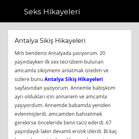
Seks Hikayeleri
com.tr
https://www.bagcilarhaberler.com.tr
https://www.b
Antalya Sikiş Hikayeleri
Mrb bendeniz Antalyada yasıyorum. 20
yaşındayken ilk sex tecrübem bulunan
amcamla sikişmemi anlatmak istedim ve
sizlere bunu
Antalya Sikiş Hikayeleri
sayfasından yazıyorum. Annemle babişkom
ayrı oldukları icin annanem ve amcamla
yaşıyordum. Annemde babamda yeniden
evlenmişlerdi. amcamden bahsetmek
gerekirse önceleride benii taciz ederdi. 67
yaşındaydı lakin devamlı erotik izlerdi. Bi kaç