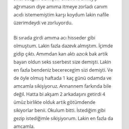
ağrımasın diye amıma itmeye zorladı canım
acıdı istememiştim karşı koydum lakin nafile
üzerimdeydi ve zorluyordu.
Bi sırada girdi amıma acı hisseder gibi
olmuştum. Lakin fazla dazevk almıştım. İçimde
gidip çıktı. Amımdan kan aktı azıcık bak artik
bayan oldun seks sserbest size demişti. Lakin
en fazla bendeniz becerecegim sizi demişti. Ve
de öyle olmuş haftada 1 kaç günü odamda ve
amcamla sikişiyoruz. Annannem farkında bile
değil. Hatta bi akşam 2 arkadaşını getirdi 4
ümüz birlikte olduk artik götümdende
sikiyorlar benii. Okulum bitti. İstediğim gibi
gezip istediğimle sikişiyorum. Lakin en fazla da
amcamla.