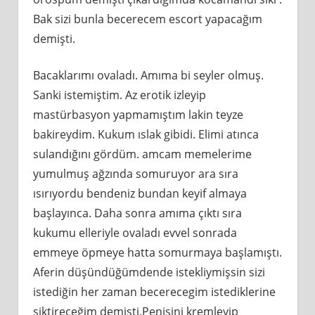
Bak sizi bunla becerecem escort yapacağım
demişti.
Bacaklarımı ovaladı. Amıma bi seyler olmuş.
Sanki istemiştim. Az erotik izleyip
mastürbasyon yapmamıştım lakin teyze
bakireydim. Kukum ıslak gibidi. Elimi atınca
sulandığını gördüm. amcam memelerime
yumulmuş ağzında somuruyor ara sıra
ısırıyordu bendeniz bundan keyif almaya
başlayınca. Daha sonra amıma çıktı sıra
kukumu elleriyle ovaladı evvel sonrada
emmeye öpmeye hatta somurmaya başlamıştı.
Aferin düşündüğümdende istekliymişsin sizi
istediğin her zaman becerecegim istediklerine
siktireceğim demişti.Penisini kremleyip