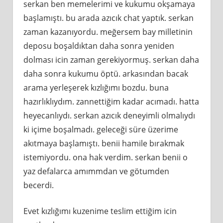
serkan ben memelerimi ve kukumu okşamaya
başlamıştı. bu arada azıcık chat yaptık. serkan
zaman kazanıyordu. meğersem bay milletinin
deposu boşaldıktan daha sonra yeniden
dolması icin zaman gerekiyormuş. serkan daha
daha sonra kukumu öptü. arkasından bacak
arama yerleşerek kızlığımı bozdu. buna
hazırlıklıydım. zannettiğim kadar acımadı. hatta
heyecanlıydı. serkan azıcık deneyimli olmalıydı
ki içime boşalmadı. geleceği süre üzerime
akıtmaya başlamıştı. benii hamile bırakmak
istemiyordu. ona hak verdim. serkan benii o
yaz defalarca amımmdan ve götumden
becerdi.
Evet kızlığımı kuzenime teslim ettiğim icin