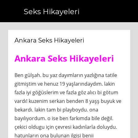
Seks Hikayeleri
om.tr
https://www.bagcilarhaberler.com.tr
https://www.b
Ankara Seks Hikayeleri
Ankara Seks Hikayeleri
Ben gülşah. bu yaz dayımların yazlığına tatile
gitmiştim ve henuz 19 yaşlarındaydım. lakin
fazla iyi göğüslerim ve fazla göz alıcı bi götum
vardı! kuzenim serkan benden 8 yaşş buyuk ve
bekardı. lakin tam bi playboydu. ona
bayılıyordum. o ise ben farkımda bile değil.
çekici oldugu için çevresi kadınlarla doluydu.
hatunların ona bulunan ilgisi benii