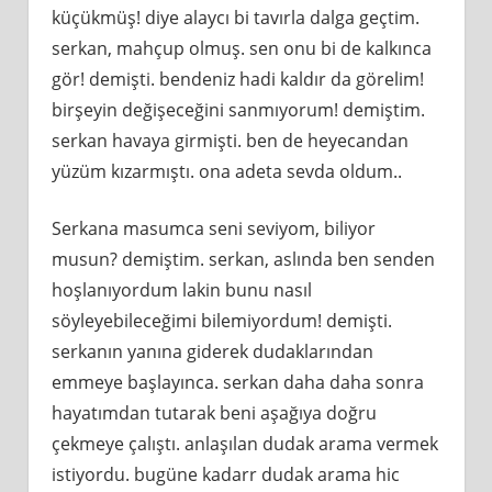
küçükmüş! diye alaycı bi tavırla dalga geçtim.
serkan, mahçup olmuş. sen onu bi de kalkınca
gör! demişti. bendeniz hadi kaldır da görelim!
birşeyin değişeceğini sanmıyorum! demiştim.
serkan havaya girmişti. ben de heyecandan
yüzüm kızarmıştı. ona adeta sevda oldum..
Serkana masumca seni seviyom, biliyor
musun? demiştim. serkan, aslında ben senden
hoşlanıyordum lakin bunu nasıl
söyleyebileceğimi bilemiyordum! demişti.
serkanın yanına giderek dudaklarından
emmeye başlayınca. serkan daha daha sonra
hayatımdan tutarak beni aşağıya doğru
çekmeye çalıştı. anlaşılan dudak arama vermek
istiyordu. bugüne kadarr dudak arama hic