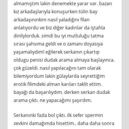
almamıştım lakin denemekte yarar var. bazan
kız arkadaşlarıyla konuşurken tülin bay
arkadaşınınkini nasıl yaladığını filan
anlatıyordu ve biz diğer kadınlar da iştahla
dinliylorduk. simdi bu iyi mutluluğu tatma
sırası şahsıma geldi ve o zamanı doyasıya
yaşamalıydım! eğilerek serkanın çıkartıp
oldugu penisi dudak arama almaya başlayınca.
çok güzeldi. nasıl yapılacağını tam olarak
bilemiyordum lakin gülaylarda seyrettiğim
erotik filimdeki alman karıları taklit ettim.
bayağı da başarılıydım. derken serkan dudak
arama çıktı. ne yapacağımı şaşırdım.
Serkanınki fazla bol çıktı. ilk sefer spermin
zevkini damağımda hisettim.. daha daha sonra