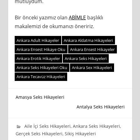
mutluydum.
Bir önceki yazımız olan
ABİMLE
başlıklı
makalemizi de okumanızı öneririz.
Ankara Adult Hikayeler
Ankara Aldatma Hikayeleri
Ankara Ensest Hikaye Oku
Ankara Ensest Hikayeler
Ankara Erotik Hikayeler
Ankara Seks Hikayeleri
Ankara Seks Hikayeleri Oku
Ankara Sex Hikayeleri
Ankara Tecavüz Hikayeleri
Yazı
Amasya Seks Hikayeleri
Antalya Seks Hikayeleri
gezinmesi
15 Temmuz 2019
wpadmin_745cb4
Aile İçi Seks Hikayeleri
,
Ankara Seks Hikayeleri
,
Gerçek Seks Hikayeleri
,
Sikiş Hikayeleri