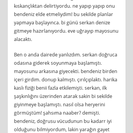
kıskançlıktan delirtiyordu. ne yapıp yapıp onu
bendeniz elde etmeliydim! bu sekilde planlar
yapmaya başlayınca. bi günü serkan denize
gitmeye hazırlanıyordu. eve uğrayıp mayosunu
alacaktı.
Ben o anda dairede yanlızdım. serkan doğruca
odasına giderek soyunmaya başlamıştı.
mayosunu arkasına giyecekti. bendeniz birden
içeri girdim. donup kalmıştı. çırılçıplaktı. harika
kaslı fiziği benii fazla etkilemişti. serkan, ilk
şaşkınlığını üzerinden atarak sakin bi sekilde
giyinmeye başlamıştı. nasıl olsa heryerini
görmüştüm! şahsıma naaber? demişti.
bendeniz, doğrusu vücudunun bu kadarr iyi
olduğunu bilmiyordum, lakin yarağın gayet